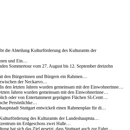
ibt die Abteilung Kulturförderung des Kulturamts der
innen und Ein…
nden Sommertour vom 27. August bis 12. September dreizehn
 mit den Bürgerinnen und Bürgern ein Rahmen…
g zwischen der Neckarvo…
n In den letzten Jahren wurden gemeinsam mit den Einwohnerinne…
 letzten Jahren wurden gemeinsam mit den Einwohnerinne…
lich oder von Entertainment geprägten Flächen SI-Centr…
rische Persönlichke…
uptstadt Stuttgart entwickelt einen Rahmenplan für di…
g Kulturförderung des Kulturamts der Landeshauptsta…
rtzentrum im Erdgeschoss zwei Halle…
ung hat sich das Ziel gesetzt, dass Stuttgart auch zur Fahrr…