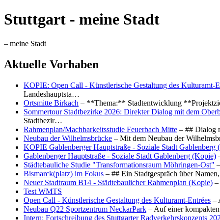
Stuttgart - meine Stadt
– meine Stadt
Aktuelle Vorhaben
KOPIE: Open Call - Künstlerische Gestaltung des Kulturamt-E
Landeshauptsta…
Ortsmitte Birkach
– **Thema:** Stadtentwicklung **Projektzi
Sommertour Stadtbezirke 2026: Direkter Dialog mit dem Oberb
Stadtbezir…
Rahmenplan/Machbarkeitsstudie Feuerbach Mitte
– ## Dialog 
Neubau der Wilhelmsbrücke
– Mit dem Neubau der Wilhelmsbrü
KOPIE Gablenberger Hauptstraße - Soziale Stadt Gablenberg 
Gablenberger Hauptstraße - Soziale Stadt Gablenberg (Kopie)
–
Städtebauliche Studie "Transformationsraum Möhringen-Ost"
–
Bismarck(platz) im Fokus
– ## Ein Stadtgespräch über Namen, 
Neuer Stadtraum B14 - Städtebaulicher Rahmenplan (Kopie)
– 
Test WMTS
Open Call - Künstlerische Gestaltung des Kulturamt-Entrées
– 
Neubau Q22 Sportzentrum NeckarPark
– Auf einer kompakten
Intern: Fortschreibung des Stuttgarter Radverkehrskonzepts 20