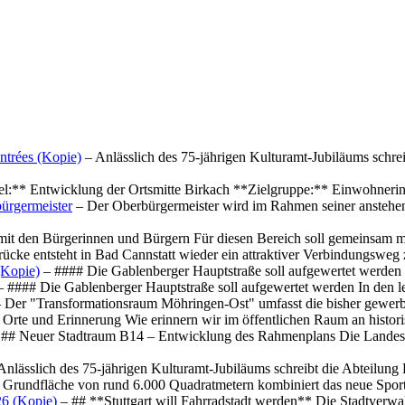
ntrées (Kopie)
– Anlässlich des 75-jährigen Kulturamt-Jubiläums schre
el:** Entwicklung der Ortsmitte Birkach **Zielgruppe:** Einwohner
ürgermeister
– Der Oberbürgermeister wird im Rahmen seiner anstehe
mit den Bürgerinnen und Bürgern Für diesen Bereich soll gemeinsam
cke entsteht in Bad Cannstatt wieder ein attraktiver Verbindungswe
(Kopie)
– #### Die Gablenberger Hauptstraße soll aufgewertet werde
 #### Die Gablenberger Hauptstraße soll aufgewertet werden In den
 Der "Transformationsraum Möhringen-Ost" umfasst die bisher gewerb
Orte und Erinnerung Wie erinnern wir im öffentlichen Raum an histo
## Neuer Stadtraum B14 – Entwicklung des Rahmenplans Die Landesha
Anlässlich des 75-jährigen Kulturamt-Jubiläums schreibt die Abteilun
 Grundfläche von rund 6.000 Quadratmetern kombiniert das neue Spo
26 (Kopie)
– ## **Stuttgart will Fahrradstadt werden** Die Stadtverwalt