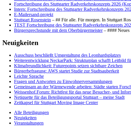
Fortschreibung des Stuttgarter Radverkehrskonzepts 2026 (Kop
Intern: Fortschreibung des Stuttgarter Radverkehrskonzepts 20
E-Mailersand-projekt
Stuttgart Rosenstein
– ## Für alle. Für morgen. In Stuttgart R
TEST Fortschreibung des Stuttgarter Radverkehrskonzepts 202
Bürgersprechstunde mit dem Oberbürgermeister
– #### Neues F
Neuigkeiten
Ausschuss beschließt Umgestaltung des Leonhards­platzes
Weiterentwicklung NeckarPark: Strukturplan schafft Leitbild für
Klimafreundlichkeit: Futurepoints setzen sichtbare Zeichen
Bürgerbefragung: AWS startet Studie zur Stadtsauberkeit
Leichte Sprache
Fragen und Antworten zu Einwohnerversammlungen
Gemeinsam an der Wärmewende arbeiten: Städte starten Fors
Weissenhof.Forum: Richtfest für das neue Besucher- und Info
Netiquette für das Beteiligungsportal Stuttgart – meine Stadt
Zeitkapsel für Stuttgart Moving Image Center
Alle Beteiligungen
Neuigkeiten
Veranstaltungen