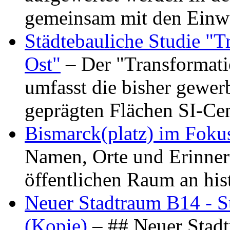
gemeinsam mit den Ein
Städtebauliche Studie "
Ost"
– Der "Transformat
umfasst die bisher gewer
geprägten Flächen SI-C
Bismarck(platz) im Foku
Namen, Orte und Erinner
öffentlichen Raum an hi
Neuer Stadtraum B14 - S
(Kopie)
– ## Neuer Stad