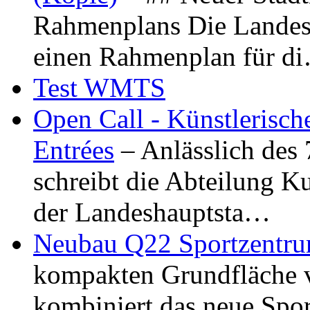
Rahmenplans Die Landesha
einen Rahmenplan für d
Test WMTS
Open Call - Künstlerisch
Entrées
– Anlässlich des
schreibt die Abteilung K
der Landeshauptsta…
Neubau Q22 Sportzentru
kompakten Grundfläche 
kombiniert das neue Spo