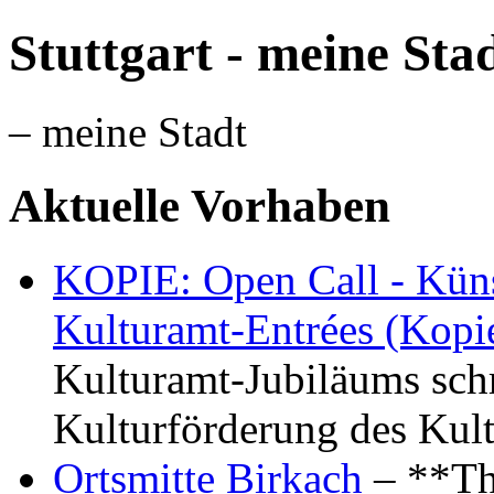
Stuttgart - meine Sta
– meine Stadt
Aktuelle Vorhaben
KOPIE: Open Call - Küns
Kulturamt-Entrées (Kopi
Kulturamt-Jubiläums schr
Kulturförderung des Kul
Ortsmitte Birkach
– **Th