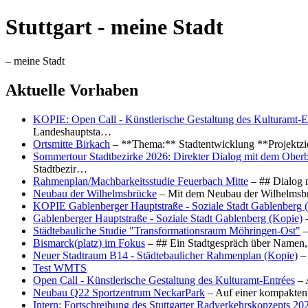
Stuttgart - meine Stadt
– meine Stadt
Aktuelle Vorhaben
KOPIE: Open Call - Künstlerische Gestaltung des Kulturamt-E
Landeshauptsta…
Ortsmitte Birkach
– **Thema:** Stadtentwicklung **Projektzi
Sommertour Stadtbezirke 2026: Direkter Dialog mit dem Oberb
Stadtbezir…
Rahmenplan/Machbarkeitsstudie Feuerbach Mitte
– ## Dialog 
Neubau der Wilhelmsbrücke
– Mit dem Neubau der Wilhelmsbrü
KOPIE Gablenberger Hauptstraße - Soziale Stadt Gablenberg 
Gablenberger Hauptstraße - Soziale Stadt Gablenberg (Kopie)
–
Städtebauliche Studie "Transformationsraum Möhringen-Ost"
–
Bismarck(platz) im Fokus
– ## Ein Stadtgespräch über Namen, 
Neuer Stadtraum B14 - Städtebaulicher Rahmenplan (Kopie)
– 
Test WMTS
Open Call - Künstlerische Gestaltung des Kulturamt-Entrées
– 
Neubau Q22 Sportzentrum NeckarPark
– Auf einer kompakten
Intern: Fortschreibung des Stuttgarter Radverkehrskonzepts 20