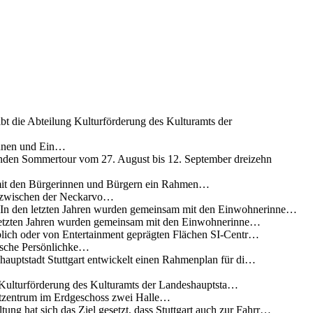
ibt die Abteilung Kulturförderung des Kulturamts der
innen und Ein…
nden Sommertour vom 27. August bis 12. September dreizehn
 mit den Bürgerinnen und Bürgern ein Rahmen…
g zwischen der Neckarvo…
n In den letzten Jahren wurden gemeinsam mit den Einwohnerinne…
 letzten Jahren wurden gemeinsam mit den Einwohnerinne…
lich oder von Entertainment geprägten Flächen SI-Centr…
rische Persönlichke…
uptstadt Stuttgart entwickelt einen Rahmenplan für di…
g Kulturförderung des Kulturamts der Landeshauptsta…
rtzentrum im Erdgeschoss zwei Halle…
ung hat sich das Ziel gesetzt, dass Stuttgart auch zur Fahrr…