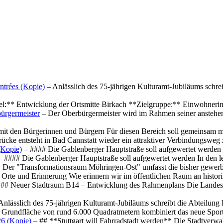
ntrées (Kopie)
– Anlässlich des 75-jährigen Kulturamt-Jubiläums schre
el:** Entwicklung der Ortsmitte Birkach **Zielgruppe:** Einwohner
ürgermeister
– Der Oberbürgermeister wird im Rahmen seiner anstehe
mit den Bürgerinnen und Bürgern Für diesen Bereich soll gemeinsam
cke entsteht in Bad Cannstatt wieder ein attraktiver Verbindungswe
(Kopie)
– #### Die Gablenberger Hauptstraße soll aufgewertet werde
 #### Die Gablenberger Hauptstraße soll aufgewertet werden In den
 Der "Transformationsraum Möhringen-Ost" umfasst die bisher gewerb
Orte und Erinnerung Wie erinnern wir im öffentlichen Raum an histo
## Neuer Stadtraum B14 – Entwicklung des Rahmenplans Die Landesha
Anlässlich des 75-jährigen Kulturamt-Jubiläums schreibt die Abteilun
 Grundfläche von rund 6.000 Quadratmetern kombiniert das neue Spo
26 (Kopie)
– ## **Stuttgart will Fahrradstadt werden** Die Stadtverwalt