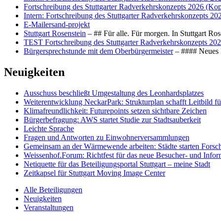
Fortschreibung des Stuttgarter Radverkehrskonzepts 2026 (Kop
Intern: Fortschreibung des Stuttgarter Radverkehrskonzepts 20
E-Mailersand-projekt
Stuttgart Rosenstein
– ## Für alle. Für morgen. In Stuttgart R
TEST Fortschreibung des Stuttgarter Radverkehrskonzepts 202
Bürgersprechstunde mit dem Oberbürgermeister
– #### Neues F
Neuigkeiten
Ausschuss beschließt Umgestaltung des Leonhards­platzes
Weiterentwicklung NeckarPark: Strukturplan schafft Leitbild für
Klimafreundlichkeit: Futurepoints setzen sichtbare Zeichen
Bürgerbefragung: AWS startet Studie zur Stadtsauberkeit
Leichte Sprache
Fragen und Antworten zu Einwohnerversammlungen
Gemeinsam an der Wärmewende arbeiten: Städte starten Fors
Weissenhof.Forum: Richtfest für das neue Besucher- und Info
Netiquette für das Beteiligungsportal Stuttgart – meine Stadt
Zeitkapsel für Stuttgart Moving Image Center
Alle Beteiligungen
Neuigkeiten
Veranstaltungen