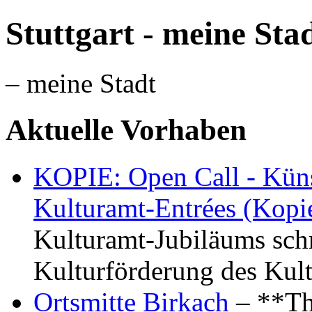
Stuttgart - meine Sta
– meine Stadt
Aktuelle Vorhaben
KOPIE: Open Call - Küns
Kulturamt-Entrées (Kopi
Kulturamt-Jubiläums schr
Kulturförderung des Kul
Ortsmitte Birkach
– **Th