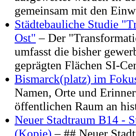
gemeinsam mit den Ein
Städtebauliche Studie "
Ost"
– Der "Transformat
umfasst die bisher gewer
geprägten Flächen SI-C
Bismarck(platz) im Foku
Namen, Orte und Erinner
öffentlichen Raum an hi
Neuer Stadtraum B14 - S
(Kopie)
– ## Neuer Stad