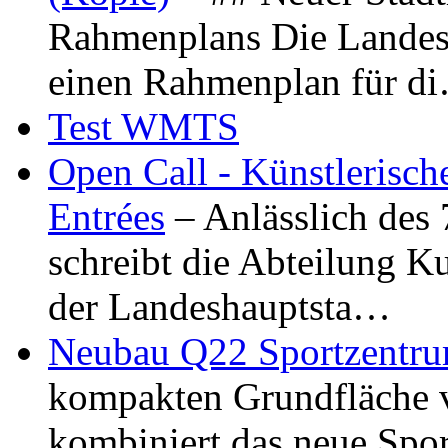
Rahmenplans Die Landesha
einen Rahmenplan für d
Test WMTS
Open Call - Künstlerisch
Entrées
– Anlässlich des
schreibt die Abteilung K
der Landeshauptsta…
Neubau Q22 Sportzentru
kompakten Grundfläche 
kombiniert das neue Spo