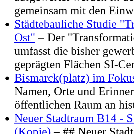
gemeinsam mit den Ein
Städtebauliche Studie "
Ost"
– Der "Transformat
umfasst die bisher gewer
geprägten Flächen SI-C
Bismarck(platz) im Foku
Namen, Orte und Erinner
öffentlichen Raum an hi
Neuer Stadtraum B14 - S
(Kopie)
– ## Neuer Stad