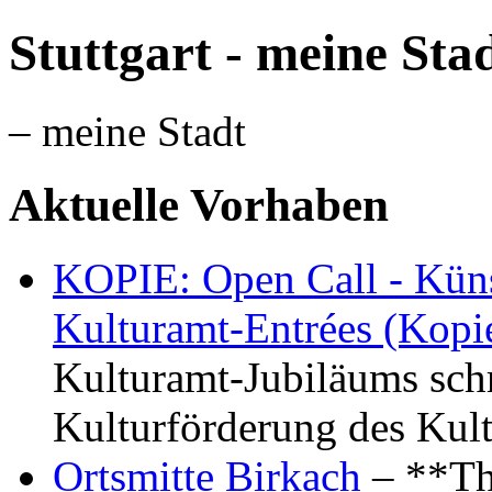
Stuttgart - meine Sta
– meine Stadt
Aktuelle Vorhaben
KOPIE: Open Call - Küns
Kulturamt-Entrées (Kopi
Kulturamt-Jubiläums schr
Kulturförderung des Kul
Ortsmitte Birkach
– **Th