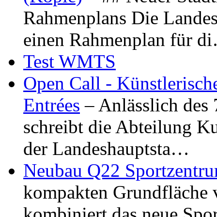
Rahmenplans Die Landesha
einen Rahmenplan für d
Test WMTS
Open Call - Künstlerisch
Entrées
– Anlässlich des
schreibt die Abteilung K
der Landeshauptsta…
Neubau Q22 Sportzentru
kompakten Grundfläche 
kombiniert das neue Spo