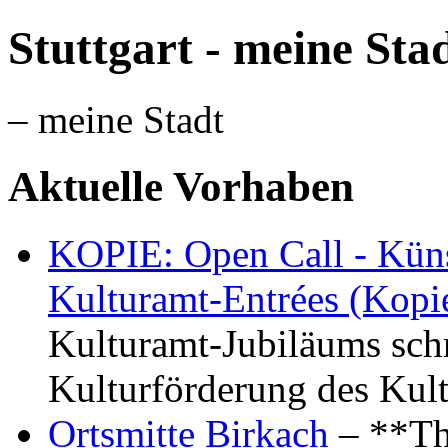
Stuttgart - meine Sta
– meine Stadt
Aktuelle Vorhaben
KOPIE: Open Call - Küns
Kulturamt-Entrées (Kopi
Kulturamt-Jubiläums schr
Kulturförderung des Kul
Ortsmitte Birkach
– **Th