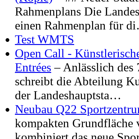
Rahmenplans Die Landesha
einen Rahmenplan für d
Test WMTS
Open Call - Künstlerisch
Entrées
– Anlässlich des
schreibt die Abteilung K
der Landeshauptsta…
Neubau Q22 Sportzentru
kompakten Grundfläche 
kombiniert das neue Spo