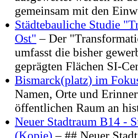
gemeinsam mit den Ein
Städtebauliche Studie "
Ost"
– Der "Transformat
umfasst die bisher gewer
geprägten Flächen SI-C
Bismarck(platz) im Foku
Namen, Orte und Erinner
öffentlichen Raum an hi
Neuer Stadtraum B14 - S
(Kopie)
– ## Neuer Stad