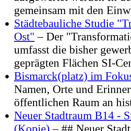
gemeinsam mit den Ein
Städtebauliche Studie "
Ost"
– Der "Transformat
umfasst die bisher gewer
geprägten Flächen SI-C
Bismarck(platz) im Foku
Namen, Orte und Erinner
öffentlichen Raum an hi
Neuer Stadtraum B14 - S
(Kopie)
– ## Neuer Stad