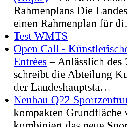
Rahmenplans Die Landesha
einen Rahmenplan für d
Test WMTS
Open Call - Künstlerisch
Entrées
– Anlässlich des
schreibt die Abteilung K
der Landeshauptsta…
Neubau Q22 Sportzentru
kompakten Grundfläche 
kombiniert das neue Spo