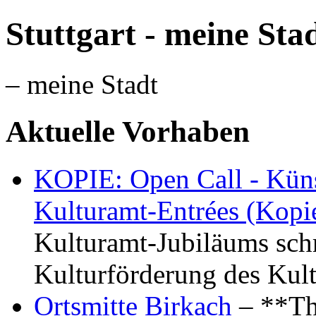
Stuttgart - meine Sta
– meine Stadt
Aktuelle Vorhaben
KOPIE: Open Call - Küns
Kulturamt-Entrées (Kopi
Kulturamt-Jubiläums schr
Kulturförderung des Kul
Ortsmitte Birkach
– **Th