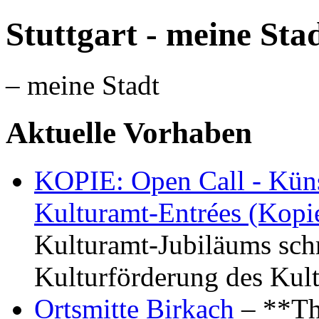
Stuttgart - meine Sta
– meine Stadt
Aktuelle Vorhaben
KOPIE: Open Call - Küns
Kulturamt-Entrées (Kopi
Kulturamt-Jubiläums schr
Kulturförderung des Kul
Ortsmitte Birkach
– **Th