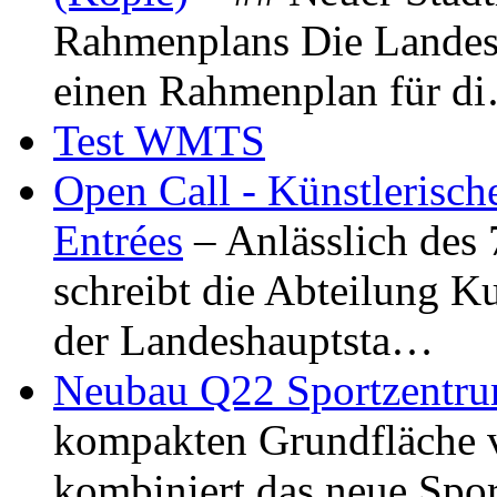
Rahmenplans Die Landesha
einen Rahmenplan für d
Test WMTS
Open Call - Künstlerisch
Entrées
– Anlässlich des
schreibt die Abteilung K
der Landeshauptsta…
Neubau Q22 Sportzentru
kompakten Grundfläche 
kombiniert das neue Spo