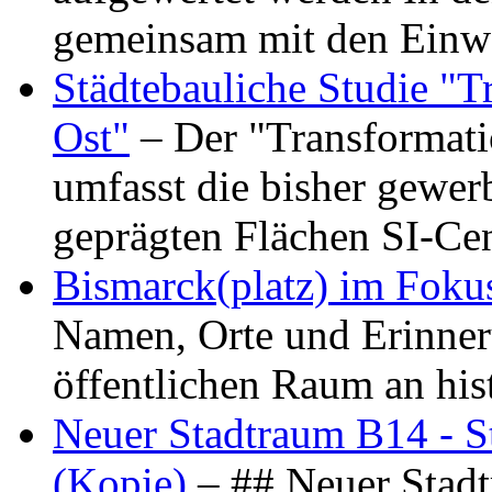
gemeinsam mit den Ein
Städtebauliche Studie "
Ost"
– Der "Transformat
umfasst die bisher gewer
geprägten Flächen SI-C
Bismarck(platz) im Foku
Namen, Orte und Erinner
öffentlichen Raum an hi
Neuer Stadtraum B14 - S
(Kopie)
– ## Neuer Stad