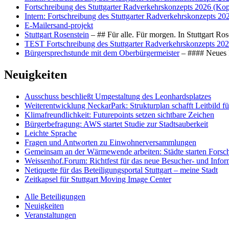
Fortschreibung des Stuttgarter Radverkehrskonzepts 2026 (Kop
Intern: Fortschreibung des Stuttgarter Radverkehrskonzepts 20
E-Mailersand-projekt
Stuttgart Rosenstein
– ## Für alle. Für morgen. In Stuttgart R
TEST Fortschreibung des Stuttgarter Radverkehrskonzepts 202
Bürgersprechstunde mit dem Oberbürgermeister
– #### Neues F
Neuigkeiten
Ausschuss beschließt Umgestaltung des Leonhards­platzes
Weiterentwicklung NeckarPark: Strukturplan schafft Leitbild für
Klimafreundlichkeit: Futurepoints setzen sichtbare Zeichen
Bürgerbefragung: AWS startet Studie zur Stadtsauberkeit
Leichte Sprache
Fragen und Antworten zu Einwohnerversammlungen
Gemeinsam an der Wärmewende arbeiten: Städte starten Fors
Weissenhof.Forum: Richtfest für das neue Besucher- und Info
Netiquette für das Beteiligungsportal Stuttgart – meine Stadt
Zeitkapsel für Stuttgart Moving Image Center
Alle Beteiligungen
Neuigkeiten
Veranstaltungen