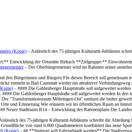
ntrées (Kopie)
– Anlässlich des 75-jährigen Kulturamt-Jubiläums schre
el:** Entwicklung der Ortsmitte Birkach **Zielgruppe:** Einwohner
ürgermeister
– Der Oberbürgermeister wird im Rahmen seiner anstehe
mit den Bürgerinnen und Bürgern Für diesen Bereich soll gemeinsam
cke entsteht in Bad Cannstatt wieder ein attraktiver Verbindungswe
(Kopie)
– #### Die Gablenberger Hauptstraße soll aufgewertet werde
 #### Die Gablenberger Hauptstraße soll aufgewertet werden In den
 Der "Transformationsraum Möhringen-Ost" umfasst die bisher gewerb
Orte und Erinnerung Wie erinnern wir im öffentlichen Raum an histo
## Neuer Stadtraum B14 – Entwicklung des Rahmenplans Die Landesha
Anlässlich des 75-jährigen Kulturamt-Jubiläums schreibt die Abteilun
 Grundfläche von rund 6.000 Quadratmetern kombiniert das neue Spo
26 (Kopie)
– ## **Stuttgart will Fahrradstadt werden** Die Stadtverwalt