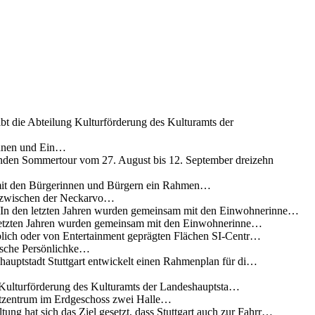
ibt die Abteilung Kulturförderung des Kulturamts der
innen und Ein…
nden Sommertour vom 27. August bis 12. September dreizehn
 mit den Bürgerinnen und Bürgern ein Rahmen…
g zwischen der Neckarvo…
n In den letzten Jahren wurden gemeinsam mit den Einwohnerinne…
 letzten Jahren wurden gemeinsam mit den Einwohnerinne…
lich oder von Entertainment geprägten Flächen SI-Centr…
rische Persönlichke…
uptstadt Stuttgart entwickelt einen Rahmenplan für di…
g Kulturförderung des Kulturamts der Landeshauptsta…
rtzentrum im Erdgeschoss zwei Halle…
ung hat sich das Ziel gesetzt, dass Stuttgart auch zur Fahrr…