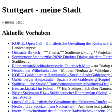
Stuttgart - meine Stadt
– meine Stadt
Aktuelle Vorhaben
KOPIE: Open Call - Künstlerische Gestaltung des Kulturamt-E
Landeshauptsta…
Ortsmitte Birkach
– **Thema:** Stadtentwicklung **Projektzi
Sommertour Stadtbezirke 2026: Direkter Dialog mit dem Oberb
Stadtbezir…
Rahmenplan/Machbarkeitsstudie Feuerbach Mitte
– ## Dialog 
Neubau der Wilhelmsbrücke
– Mit dem Neubau der Wilhelmsbrü
KOPIE Gablenberger Hauptstraße - Soziale Stadt Gablenberg 
Gablenberger Hauptstraße - Soziale Stadt Gablenberg (Kopie)
–
Städtebauliche Studie "Transformationsraum Möhringen-Ost"
–
Bismarck(platz) im Fokus
– ## Ein Stadtgespräch über Namen, 
Neuer Stadtraum B14 - Städtebaulicher Rahmenplan (Kopie)
– 
Test WMTS
Open Call - Künstlerische Gestaltung des Kulturamt-Entrées
– 
Neubau Q22 Sportzentrum NeckarPark
– Auf einer kompakten
Intern: Fortschreibung des Stuttgarter Radverkehrskonzepts 20