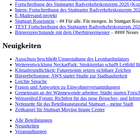
Fortschreibung des Stuttgarter Radverkehrskonzepts 2026 (Kop
Intern: Fortschreibung des Stuttgarter Radverkehrskonzepts 20
E-Mailersand-projekt
Stuttgart Rosenstein
– ## Für alle. Für morgen. In Stuttgart R
TEST Fortschreibung des Stuttgarter Radverkehrskonzepts 202
Bürgersprechstunde mit dem Oberbürgermeister
– #### Neues F
Neuigkeiten
Ausschuss beschließt Umgestaltung des Leonhards­platzes
Weiterentwicklung NeckarPark: Strukturplan schafft Leitbild für
Klimafreundlichkeit: Futurepoints setzen sichtbare Zeichen
Bürgerbefragung: AWS startet Studie zur Stadtsauberkeit
Leichte Sprache
Fragen und Antworten zu Einwohnerversammlungen
Gemeinsam an der Wärmewende arbeiten: Städte starten Fors
Weissenhof.Forum: Richtfest für das neue Besucher- und Info
Netiquette für das Beteiligungsportal Stuttgart – meine Stadt
Zeitkapsel für Stuttgart Moving Image Center
Alle Beteiligungen
Neuigkeiten
Veranstaltungen