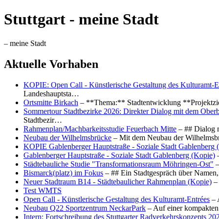
Stuttgart - meine Stadt
– meine Stadt
Aktuelle Vorhaben
KOPIE: Open Call - Künstlerische Gestaltung des Kulturamt-E
Landeshauptsta…
Ortsmitte Birkach
– **Thema:** Stadtentwicklung **Projektzi
Sommertour Stadtbezirke 2026: Direkter Dialog mit dem Oberb
Stadtbezir…
Rahmenplan/Machbarkeitsstudie Feuerbach Mitte
– ## Dialog 
Neubau der Wilhelmsbrücke
– Mit dem Neubau der Wilhelmsbrü
KOPIE Gablenberger Hauptstraße - Soziale Stadt Gablenberg 
Gablenberger Hauptstraße - Soziale Stadt Gablenberg (Kopie)
–
Städtebauliche Studie "Transformationsraum Möhringen-Ost"
–
Bismarck(platz) im Fokus
– ## Ein Stadtgespräch über Namen, 
Neuer Stadtraum B14 - Städtebaulicher Rahmenplan (Kopie)
– 
Test WMTS
Open Call - Künstlerische Gestaltung des Kulturamt-Entrées
– 
Neubau Q22 Sportzentrum NeckarPark
– Auf einer kompakten
Intern: Fortschreibung des Stuttgarter Radverkehrskonzepts 20