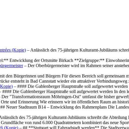
ntrées (Kopie)
– Anlässlich des 75-jährigen Kulturamt-Jubiläums schre
el:** Entwicklung der Ortsmitte Birkach **Zielgruppe:** Einwohner
ürgermeister
– Der Oberbürgermeister wird im Rahmen seiner anstehe
mit den Bürgerinnen und Bürgern Für diesen Bereich soll gemeinsam
cke entsteht in Bad Cannstatt wieder ein attraktiver Verbindungswe
(Kopie)
– #### Die Gablenberger Hauptstraße soll aufgewertet werde
 #### Die Gablenberger Hauptstraße soll aufgewertet werden In den
 Der "Transformationsraum Möhringen-Ost" umfasst die bisher gewerb
Orte und Erinnerung Wie erinnern wir im öffentlichen Raum an histo
## Neuer Stadtraum B14 – Entwicklung des Rahmenplans Die Landesha
Anlässlich des 75-jährigen Kulturamt-Jubiläums schreibt die Abteilun
 Grundfläche von rund 6.000 Quadratmetern kombiniert das neue Spo
26 (Kopie)
– ## **Stuttgart will Fahrradstadt werden** Die Stadtverwalt