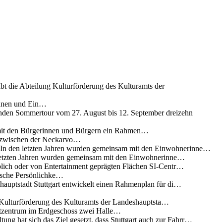
ibt die Abteilung Kulturförderung des Kulturamts der
innen und Ein…
nden Sommertour vom 27. August bis 12. September dreizehn
 mit den Bürgerinnen und Bürgern ein Rahmen…
g zwischen der Neckarvo…
n In den letzten Jahren wurden gemeinsam mit den Einwohnerinne…
 letzten Jahren wurden gemeinsam mit den Einwohnerinne…
lich oder von Entertainment geprägten Flächen SI-Centr…
rische Persönlichke…
uptstadt Stuttgart entwickelt einen Rahmenplan für di…
g Kulturförderung des Kulturamts der Landeshauptsta…
rtzentrum im Erdgeschoss zwei Halle…
ung hat sich das Ziel gesetzt, dass Stuttgart auch zur Fahrr…