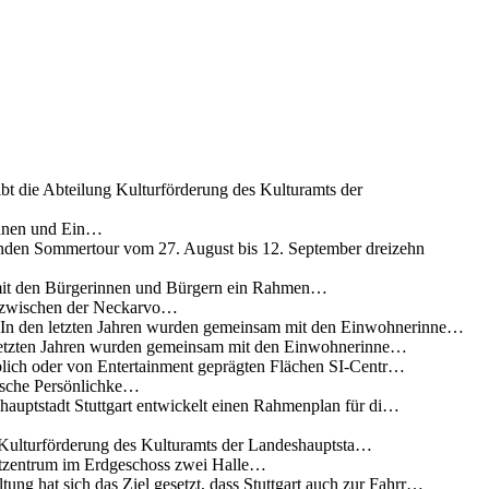
ibt die Abteilung Kulturförderung des Kulturamts der
innen und Ein…
nden Sommertour vom 27. August bis 12. September dreizehn
 mit den Bürgerinnen und Bürgern ein Rahmen…
g zwischen der Neckarvo…
n In den letzten Jahren wurden gemeinsam mit den Einwohnerinne…
 letzten Jahren wurden gemeinsam mit den Einwohnerinne…
lich oder von Entertainment geprägten Flächen SI-Centr…
rische Persönlichke…
uptstadt Stuttgart entwickelt einen Rahmenplan für di…
g Kulturförderung des Kulturamts der Landeshauptsta…
rtzentrum im Erdgeschoss zwei Halle…
ung hat sich das Ziel gesetzt, dass Stuttgart auch zur Fahrr…