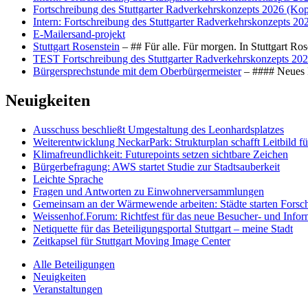
Fortschreibung des Stuttgarter Radverkehrskonzepts 2026 (Kop
Intern: Fortschreibung des Stuttgarter Radverkehrskonzepts 20
E-Mailersand-projekt
Stuttgart Rosenstein
– ## Für alle. Für morgen. In Stuttgart R
TEST Fortschreibung des Stuttgarter Radverkehrskonzepts 202
Bürgersprechstunde mit dem Oberbürgermeister
– #### Neues F
Neuigkeiten
Ausschuss beschließt Umgestaltung des Leonhards­platzes
Weiterentwicklung NeckarPark: Strukturplan schafft Leitbild für
Klimafreundlichkeit: Futurepoints setzen sichtbare Zeichen
Bürgerbefragung: AWS startet Studie zur Stadtsauberkeit
Leichte Sprache
Fragen und Antworten zu Einwohnerversammlungen
Gemeinsam an der Wärmewende arbeiten: Städte starten Fors
Weissenhof.Forum: Richtfest für das neue Besucher- und Info
Netiquette für das Beteiligungsportal Stuttgart – meine Stadt
Zeitkapsel für Stuttgart Moving Image Center
Alle Beteiligungen
Neuigkeiten
Veranstaltungen