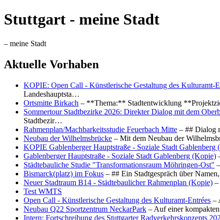
Stuttgart - meine Stadt
– meine Stadt
Aktuelle Vorhaben
KOPIE: Open Call - Künstlerische Gestaltung des Kulturamt-E
Landeshauptsta…
Ortsmitte Birkach
– **Thema:** Stadtentwicklung **Projektzi
Sommertour Stadtbezirke 2026: Direkter Dialog mit dem Oberb
Stadtbezir…
Rahmenplan/Machbarkeitsstudie Feuerbach Mitte
– ## Dialog 
Neubau der Wilhelmsbrücke
– Mit dem Neubau der Wilhelmsbrü
KOPIE Gablenberger Hauptstraße - Soziale Stadt Gablenberg 
Gablenberger Hauptstraße - Soziale Stadt Gablenberg (Kopie)
–
Städtebauliche Studie "Transformationsraum Möhringen-Ost"
–
Bismarck(platz) im Fokus
– ## Ein Stadtgespräch über Namen, 
Neuer Stadtraum B14 - Städtebaulicher Rahmenplan (Kopie)
– 
Test WMTS
Open Call - Künstlerische Gestaltung des Kulturamt-Entrées
– 
Neubau Q22 Sportzentrum NeckarPark
– Auf einer kompakten
Intern: Fortschreibung des Stuttgarter Radverkehrskonzepts 20