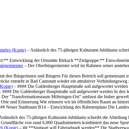
ntrées (Kopie)
– Anlässlich des 75-jährigen Kulturamt-Jubiläums schre
el:** Entwicklung der Ortsmitte Birkach **Zielgruppe:** Einwohner
ürgermeister
– Der Oberbürgermeister wird im Rahmen seiner anstehe
mit den Bürgerinnen und Bürgern Für diesen Bereich soll gemeinsam
cke entsteht in Bad Cannstatt wieder ein attraktiver Verbindungswe
(Kopie)
– #### Die Gablenberger Hauptstraße soll aufgewertet werde
 #### Die Gablenberger Hauptstraße soll aufgewertet werden In den
 Der "Transformationsraum Möhringen-Ost" umfasst die bisher gewerb
Orte und Erinnerung Wie erinnern wir im öffentlichen Raum an histo
## Neuer Stadtraum B14 – Entwicklung des Rahmenplans Die Landesha
Anlässlich des 75-jährigen Kulturamt-Jubiläums schreibt die Abteilun
 Grundfläche von rund 6.000 Quadratmetern kombiniert das neue Spo
26 (Kopie)
– ## **Stuttgart will Fahrradstadt werden** Die Stadtverwalt