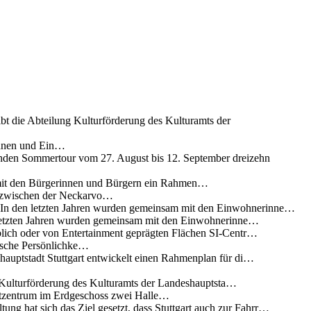
ibt die Abteilung Kulturförderung des Kulturamts der
innen und Ein…
nden Sommertour vom 27. August bis 12. September dreizehn
 mit den Bürgerinnen und Bürgern ein Rahmen…
g zwischen der Neckarvo…
n In den letzten Jahren wurden gemeinsam mit den Einwohnerinne…
 letzten Jahren wurden gemeinsam mit den Einwohnerinne…
lich oder von Entertainment geprägten Flächen SI-Centr…
rische Persönlichke…
uptstadt Stuttgart entwickelt einen Rahmenplan für di…
g Kulturförderung des Kulturamts der Landeshauptsta…
rtzentrum im Erdgeschoss zwei Halle…
ung hat sich das Ziel gesetzt, dass Stuttgart auch zur Fahrr…