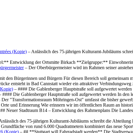
ntrées (Kopie)
– Anlässlich des 75-jährigen Kulturamt-Jubiläums schre
el:** Entwicklung der Ortsmitte Birkach **Zielgruppe:** Einwohner
ürgermeister
– Der Oberbürgermeister wird im Rahmen seiner anstehe
mit den Bürgerinnen und Bürgern Für diesen Bereich soll gemeinsam
cke entsteht in Bad Cannstatt wieder ein attraktiver Verbindungswe
(Kopie)
– #### Die Gablenberger Hauptstraße soll aufgewertet werde
 #### Die Gablenberger Hauptstraße soll aufgewertet werden In den
 Der "Transformationsraum Möhringen-Ost" umfasst die bisher gewerb
Orte und Erinnerung Wie erinnern wir im öffentlichen Raum an histo
## Neuer Stadtraum B14 – Entwicklung des Rahmenplans Die Landesha
Anlässlich des 75-jährigen Kulturamt-Jubiläums schreibt die Abteilun
 Grundfläche von rund 6.000 Quadratmetern kombiniert das neue Spo
26 (Kopie)
– ## **Stuttgart will Fahrradstadt werden** Die Stadtverwalt