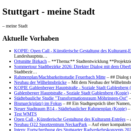
Stuttgart - meine Stadt
– meine Stadt
Aktuelle Vorhaben
KOPIE: Open Call - Künstlerische Gestaltung des Kulturamt-E
Landeshauptsta…
Ortsmitte Birkach
– **Thema:** Stadtentwicklung **Projektzi
Sommertour Stadtbezirke 2026: Direkter Dialog mit dem Oberb
Stadtbezir…
Rahmenplan/Machbarkeitsstudie Feuerbach Mitte
– ## Dialog 
Neubau der Wilhelmsbrücke
– Mit dem Neubau der Wilhelmsbrü
KOPIE Gablenberger Hauptstraße - Soziale Stadt Gablenberg 
Gablenberger Hauptstraße - Soziale Stadt Gablenberg (Kopie)
–
Städtebauliche Studie "Transformationsraum Möhringen-Ost"
–
Bismarck(platz) im Fokus
– ## Ein Stadtgespräch über Namen, 
Neuer Stadtraum B14 - Städtebaulicher Rahmenplan (Kopie)
– 
Test WMTS
Open Call - Künstlerische Gestaltung des Kulturamt-Entrées
– 
Neubau Q22 Sportzentrum NeckarPark
– Auf einer kompakten
Intern: Fortschreibung des Stuttgarter Radverkehrskonzepts 20