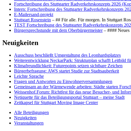
Fortschreibung des Stuttgarter Radverkehrskonzepts 2026 (Kop
Intern: Fortschreibung des Stuttgarter Radverkehrskonzepts 20
E-Mailersand-projekt
Stuttgart Rosenstein
– ## Für alle. Für morgen. In Stuttgart R
TEST Fortschreibung des Stuttgarter Radverkehrskonzepts 202
Bürgersprechstunde mit dem Oberbürgermeister
– #### Neues F
Neuigkeiten
Ausschuss beschließt Umgestaltung des Leonhards­platzes
Weiterentwicklung NeckarPark: Strukturplan schafft Leitbild für
Klimafreundlichkeit: Futurepoints setzen sichtbare Zeichen
Bürgerbefragung: AWS startet Studie zur Stadtsauberkeit
Leichte Sprache
Fragen und Antworten zu Einwohnerversammlungen
Gemeinsam an der Wärmewende arbeiten: Städte starten Fors
Weissenhof.Forum: Richtfest für das neue Besucher- und Info
Netiquette für das Beteiligungsportal Stuttgart – meine Stadt
Zeitkapsel für Stuttgart Moving Image Center
Alle Beteiligungen
Neuigkeiten
Veranstaltungen