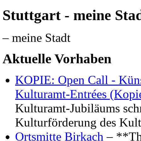
Stuttgart - meine Sta
– meine Stadt
Aktuelle Vorhaben
KOPIE: Open Call - Küns
Kulturamt-Entrées (Kopi
Kulturamt-Jubiläums schr
Kulturförderung des Kul
Ortsmitte Birkach
– **Th