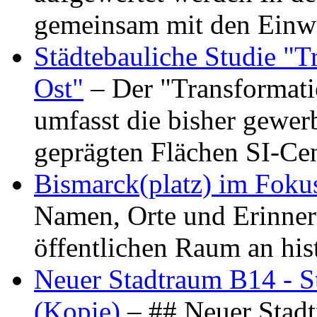
gemeinsam mit den Ein
Städtebauliche Studie "
Ost"
– Der "Transformat
umfasst die bisher gewer
geprägten Flächen SI-C
Bismarck(platz) im Foku
Namen, Orte und Erinner
öffentlichen Raum an hi
Neuer Stadtraum B14 - S
(Kopie)
– ## Neuer Stad