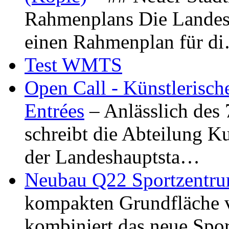
Rahmenplans Die Landesha
einen Rahmenplan für d
Test WMTS
Open Call - Künstlerisch
Entrées
– Anlässlich des
schreibt die Abteilung K
der Landeshauptsta…
Neubau Q22 Sportzentru
kompakten Grundfläche 
kombiniert das neue Spo