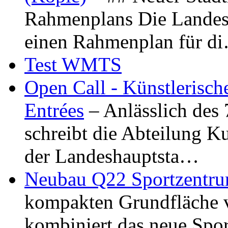
Rahmenplans Die Landesha
einen Rahmenplan für d
Test WMTS
Open Call - Künstlerisch
Entrées
– Anlässlich des
schreibt die Abteilung K
der Landeshauptsta…
Neubau Q22 Sportzentru
kompakten Grundfläche 
kombiniert das neue Spo