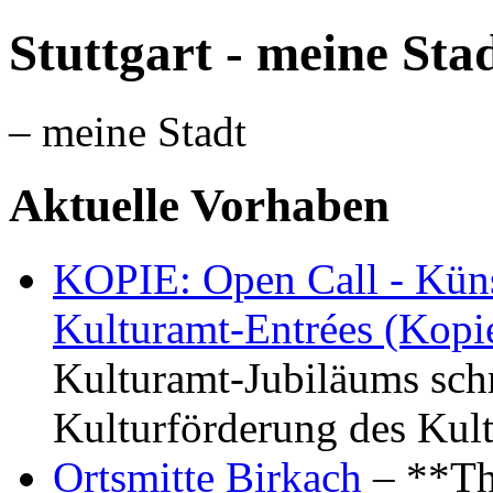
Stuttgart - meine Sta
– meine Stadt
Aktuelle Vorhaben
KOPIE: Open Call - Küns
Kulturamt-Entrées (Kopi
Kulturamt-Jubiläums schr
Kulturförderung des Kul
Ortsmitte Birkach
– **Th