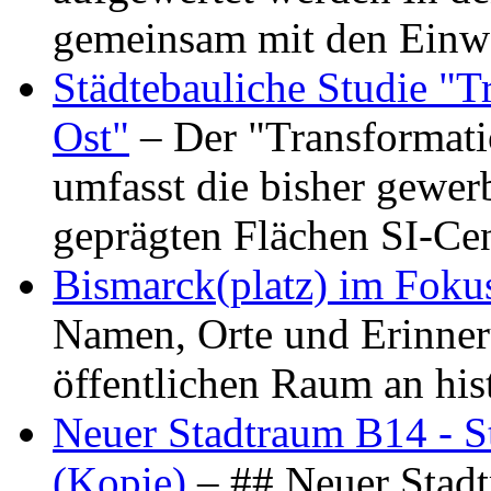
gemeinsam mit den Ein
Städtebauliche Studie "
Ost"
– Der "Transformat
umfasst die bisher gewer
geprägten Flächen SI-C
Bismarck(platz) im Foku
Namen, Orte und Erinner
öffentlichen Raum an hi
Neuer Stadtraum B14 - S
(Kopie)
– ## Neuer Stad