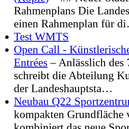
Rahmenplans Die Landesha
einen Rahmenplan für d
Test WMTS
Open Call - Künstlerisch
Entrées
– Anlässlich des
schreibt die Abteilung K
der Landeshauptsta…
Neubau Q22 Sportzentru
kompakten Grundfläche 
kombiniert das neue Spo