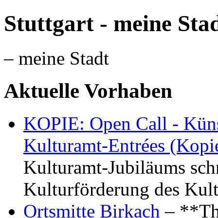
Stuttgart - meine Sta
– meine Stadt
Aktuelle Vorhaben
KOPIE: Open Call - Küns
Kulturamt-Entrées (Kopi
Kulturamt-Jubiläums schr
Kulturförderung des Kul
Ortsmitte Birkach
– **Th