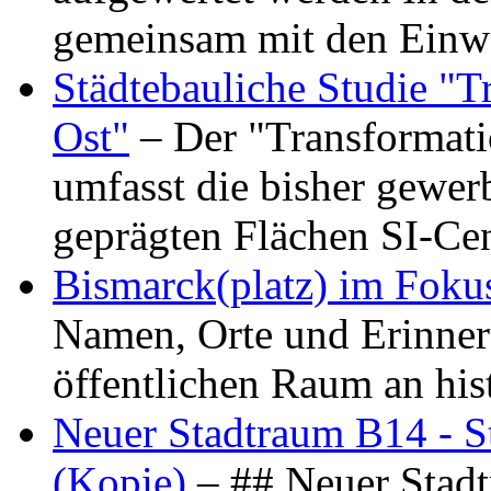
gemeinsam mit den Ein
Städtebauliche Studie "
Ost"
– Der "Transformat
umfasst die bisher gewer
geprägten Flächen SI-C
Bismarck(platz) im Foku
Namen, Orte und Erinner
öffentlichen Raum an hi
Neuer Stadtraum B14 - S
(Kopie)
– ## Neuer Stad