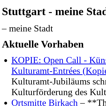
Stuttgart - meine Sta
– meine Stadt
Aktuelle Vorhaben
KOPIE: Open Call - Küns
Kulturamt-Entrées (Kopi
Kulturamt-Jubiläums schr
Kulturförderung des Kul
Ortsmitte Birkach
– **Th