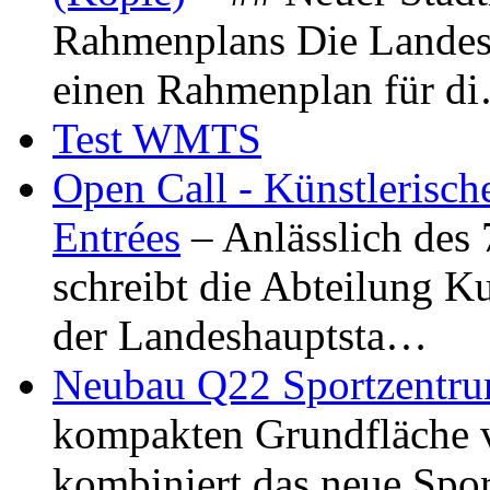
Rahmenplans Die Landesha
einen Rahmenplan für d
Test WMTS
Open Call - Künstlerisch
Entrées
– Anlässlich des
schreibt die Abteilung K
der Landeshauptsta…
Neubau Q22 Sportzentru
kompakten Grundfläche 
kombiniert das neue Spo