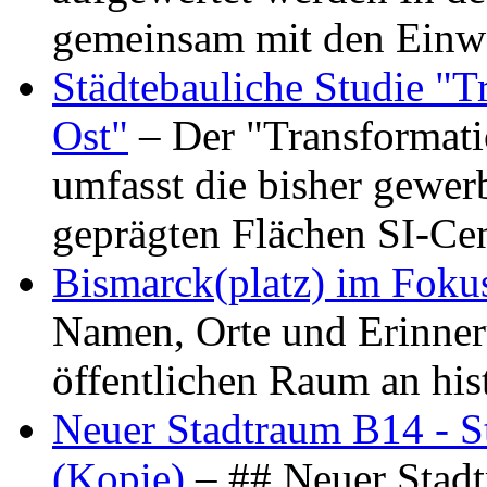
gemeinsam mit den Ein
Städtebauliche Studie "
Ost"
– Der "Transformat
umfasst die bisher gewer
geprägten Flächen SI-C
Bismarck(platz) im Foku
Namen, Orte und Erinner
öffentlichen Raum an hi
Neuer Stadtraum B14 - S
(Kopie)
– ## Neuer Stad