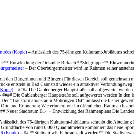
ntrées (Kopie)
– Anlässlich des 75-jährigen Kulturamt-Jubiläums schre
el:** Entwicklung der Ortsmitte Birkach **Zielgruppe:** Einwohner
ürgermeister
– Der Oberbürgermeister wird im Rahmen seiner anstehe
mit den Bürgerinnen und Bürgern Für diesen Bereich soll gemeinsam
cke entsteht in Bad Cannstatt wieder ein attraktiver Verbindungswe
(Kopie)
– #### Die Gablenberger Hauptstraße soll aufgewertet werde
 #### Die Gablenberger Hauptstraße soll aufgewertet werden In den
 Der "Transformationsraum Möhringen-Ost" umfasst die bisher gewerb
Orte und Erinnerung Wie erinnern wir im öffentlichen Raum an histo
## Neuer Stadtraum B14 – Entwicklung des Rahmenplans Die Landesha
Anlässlich des 75-jährigen Kulturamt-Jubiläums schreibt die Abteilun
 Grundfläche von rund 6.000 Quadratmetern kombiniert das neue Spo
26 (Kopie)
– ## **Stuttgart will Fahrradstadt werden** Die Stadtverwalt