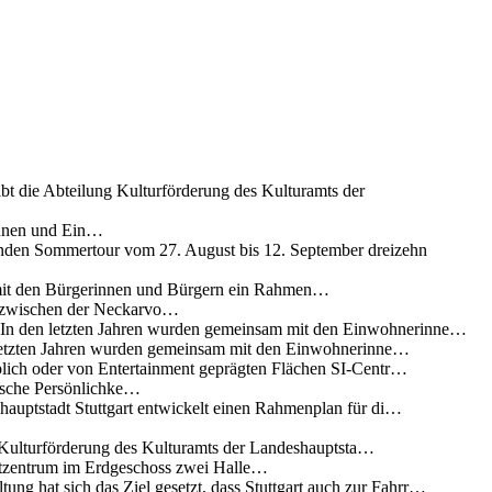
ibt die Abteilung Kulturförderung des Kulturamts der
innen und Ein…
nden Sommertour vom 27. August bis 12. September dreizehn
 mit den Bürgerinnen und Bürgern ein Rahmen…
g zwischen der Neckarvo…
n In den letzten Jahren wurden gemeinsam mit den Einwohnerinne…
 letzten Jahren wurden gemeinsam mit den Einwohnerinne…
lich oder von Entertainment geprägten Flächen SI-Centr…
rische Persönlichke…
uptstadt Stuttgart entwickelt einen Rahmenplan für di…
g Kulturförderung des Kulturamts der Landeshauptsta…
rtzentrum im Erdgeschoss zwei Halle…
ung hat sich das Ziel gesetzt, dass Stuttgart auch zur Fahrr…