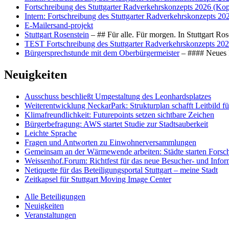
Fortschreibung des Stuttgarter Radverkehrskonzepts 2026 (Kop
Intern: Fortschreibung des Stuttgarter Radverkehrskonzepts 20
E-Mailersand-projekt
Stuttgart Rosenstein
– ## Für alle. Für morgen. In Stuttgart R
TEST Fortschreibung des Stuttgarter Radverkehrskonzepts 202
Bürgersprechstunde mit dem Oberbürgermeister
– #### Neues F
Neuigkeiten
Ausschuss beschließt Umgestaltung des Leonhards­platzes
Weiterentwicklung NeckarPark: Strukturplan schafft Leitbild für
Klimafreundlichkeit: Futurepoints setzen sichtbare Zeichen
Bürgerbefragung: AWS startet Studie zur Stadtsauberkeit
Leichte Sprache
Fragen und Antworten zu Einwohnerversammlungen
Gemeinsam an der Wärmewende arbeiten: Städte starten Fors
Weissenhof.Forum: Richtfest für das neue Besucher- und Info
Netiquette für das Beteiligungsportal Stuttgart – meine Stadt
Zeitkapsel für Stuttgart Moving Image Center
Alle Beteiligungen
Neuigkeiten
Veranstaltungen