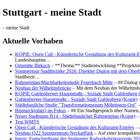
Stuttgart - meine Stadt
– meine Stadt
Aktuelle Vorhaben
KOPIE: Open Call - Künstlerische Gestaltung des Kulturamt-E
Landeshauptsta…
Ortsmitte Birkach
– **Thema:** Stadtentwicklung **Projektzi
Sommertour Stadtbezirke 2026: Direkter Dialog mit dem Oberb
Stadtbezir…
Rahmenplan/Machbarkeitsstudie Feuerbach Mitte
– ## Dialog 
Neubau der Wilhelmsbrücke
– Mit dem Neubau der Wilhelmsbrü
KOPIE Gablenberger Hauptstraße - Soziale Stadt Gablenberg 
Gablenberger Hauptstraße - Soziale Stadt Gablenberg (Kopie)
–
Städtebauliche Studie "Transformationsraum Möhringen-Ost"
–
Bismarck(platz) im Fokus
– ## Ein Stadtgespräch über Namen, 
Neuer Stadtraum B14 - Städtebaulicher Rahmenplan (Kopie)
– 
Test WMTS
Open Call - Künstlerische Gestaltung des Kulturamt-Entrées
– 
Neubau Q22 Sportzentrum NeckarPark
– Auf einer kompakten
Intern: Fortschreibung des Stuttgarter Radverkehrskonzepts 20