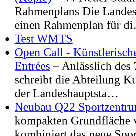
Rahmenplans Die Landesha
einen Rahmenplan für d
Test WMTS
Open Call - Künstlerisch
Entrées
– Anlässlich des
schreibt die Abteilung K
der Landeshauptsta…
Neubau Q22 Sportzentru
kompakten Grundfläche 
kombiniert das neue Spo