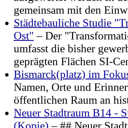
gemeinsam mit den Ein
Städtebauliche Studie "
Ost"
– Der "Transformat
umfasst die bisher gewer
geprägten Flächen SI-C
Bismarck(platz) im Foku
Namen, Orte und Erinner
öffentlichen Raum an hi
Neuer Stadtraum B14 - S
(Kopie)
– ## Neuer Stad