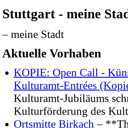
Stuttgart - meine Sta
– meine Stadt
Aktuelle Vorhaben
KOPIE: Open Call - Küns
Kulturamt-Entrées (Kopi
Kulturamt-Jubiläums schr
Kulturförderung des Kul
Ortsmitte Birkach
– **Th