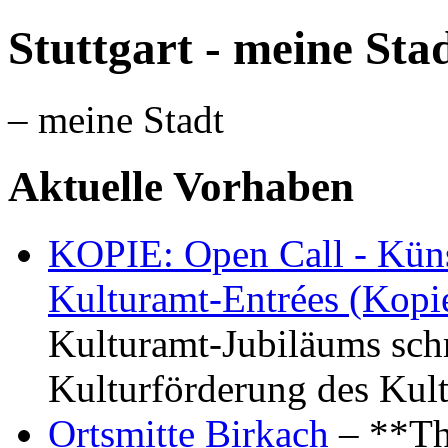
Stuttgart - meine Sta
– meine Stadt
Aktuelle Vorhaben
KOPIE: Open Call - Küns
Kulturamt-Entrées (Kopi
Kulturamt-Jubiläums schr
Kulturförderung des Kul
Ortsmitte Birkach
– **Th