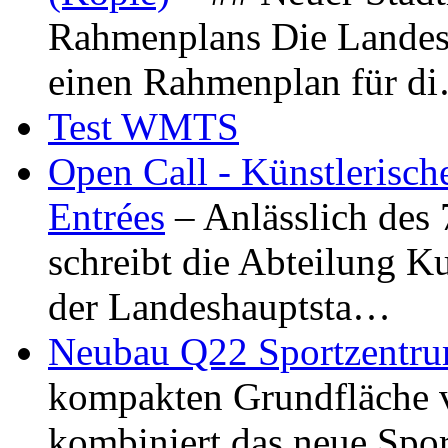
Rahmenplans Die Landesha
einen Rahmenplan für d
Test WMTS
Open Call - Künstlerisch
Entrées
– Anlässlich des
schreibt die Abteilung K
der Landeshauptsta…
Neubau Q22 Sportzentru
kompakten Grundfläche 
kombiniert das neue Spo