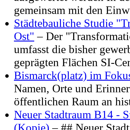
gemeinsam mit den Ein
Städtebauliche Studie "
Ost"
– Der "Transformat
umfasst die bisher gewer
geprägten Flächen SI-C
Bismarck(platz) im Foku
Namen, Orte und Erinner
öffentlichen Raum an hi
Neuer Stadtraum B14 - S
(Kopie)
– ## Neuer Stad