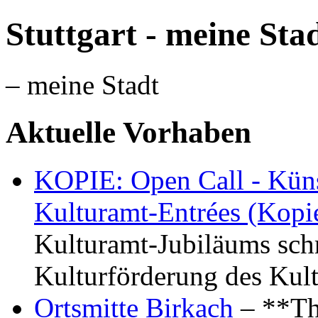
Stuttgart - meine Sta
– meine Stadt
Aktuelle Vorhaben
KOPIE: Open Call - Küns
Kulturamt-Entrées (Kopi
Kulturamt-Jubiläums schr
Kulturförderung des Kul
Ortsmitte Birkach
– **Th