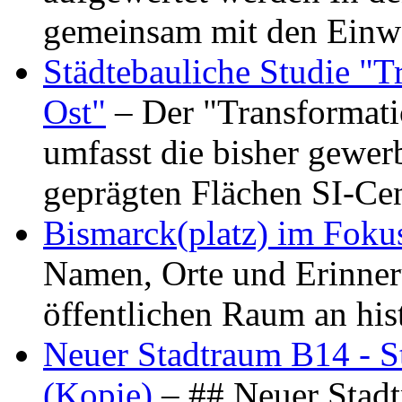
gemeinsam mit den Ein
Städtebauliche Studie "
Ost"
– Der "Transformat
umfasst die bisher gewer
geprägten Flächen SI-C
Bismarck(platz) im Foku
Namen, Orte und Erinner
öffentlichen Raum an hi
Neuer Stadtraum B14 - S
(Kopie)
– ## Neuer Stad