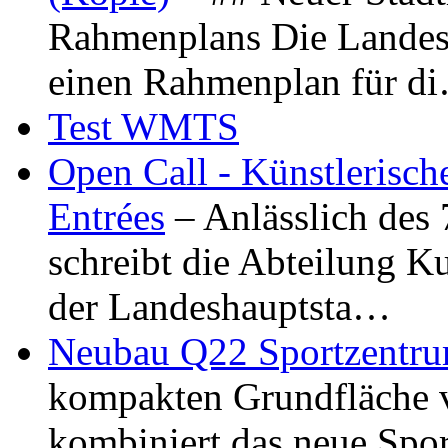
Rahmenplans Die Landesha
einen Rahmenplan für d
Test WMTS
Open Call - Künstlerisch
Entrées
– Anlässlich des
schreibt die Abteilung K
der Landeshauptsta…
Neubau Q22 Sportzentru
kompakten Grundfläche 
kombiniert das neue Spo