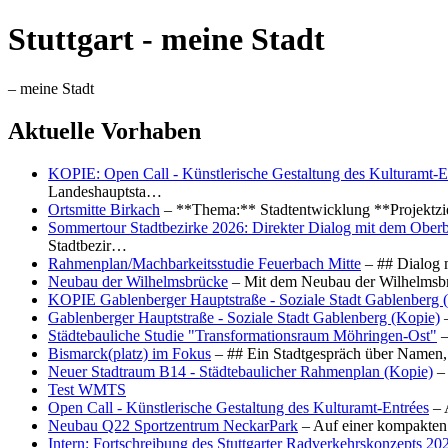
Stuttgart - meine Stadt
– meine Stadt
Aktuelle Vorhaben
KOPIE: Open Call - Künstlerische Gestaltung des Kulturamt-E
Landeshauptsta…
Ortsmitte Birkach
– **Thema:** Stadtentwicklung **Projektzi
Sommertour Stadtbezirke 2026: Direkter Dialog mit dem Oberb
Stadtbezir…
Rahmenplan/Machbarkeitsstudie Feuerbach Mitte
– ## Dialog 
Neubau der Wilhelmsbrücke
– Mit dem Neubau der Wilhelmsbrü
KOPIE Gablenberger Hauptstraße - Soziale Stadt Gablenberg 
Gablenberger Hauptstraße - Soziale Stadt Gablenberg (Kopie)
–
Städtebauliche Studie "Transformationsraum Möhringen-Ost"
–
Bismarck(platz) im Fokus
– ## Ein Stadtgespräch über Namen, 
Neuer Stadtraum B14 - Städtebaulicher Rahmenplan (Kopie)
– 
Test WMTS
Open Call - Künstlerische Gestaltung des Kulturamt-Entrées
– 
Neubau Q22 Sportzentrum NeckarPark
– Auf einer kompakten
Intern: Fortschreibung des Stuttgarter Radverkehrskonzepts 20