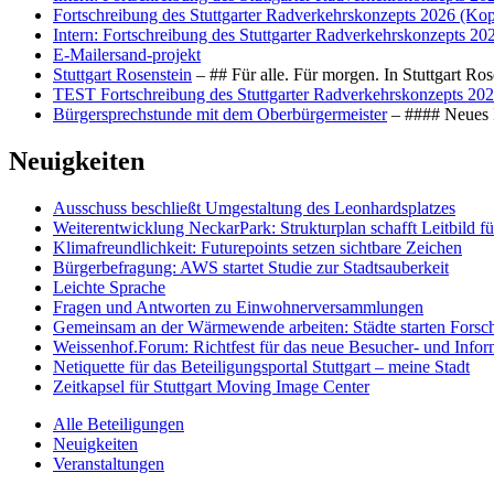
Fortschreibung des Stuttgarter Radverkehrskonzepts 2026 (Kop
Intern: Fortschreibung des Stuttgarter Radverkehrskonzepts 20
E-Mailersand-projekt
Stuttgart Rosenstein
– ## Für alle. Für morgen. In Stuttgart R
TEST Fortschreibung des Stuttgarter Radverkehrskonzepts 202
Bürgersprechstunde mit dem Oberbürgermeister
– #### Neues F
Neuigkeiten
Ausschuss beschließt Umgestaltung des Leonhards­platzes
Weiterentwicklung NeckarPark: Strukturplan schafft Leitbild für
Klimafreundlichkeit: Futurepoints setzen sichtbare Zeichen
Bürgerbefragung: AWS startet Studie zur Stadtsauberkeit
Leichte Sprache
Fragen und Antworten zu Einwohnerversammlungen
Gemeinsam an der Wärmewende arbeiten: Städte starten Fors
Weissenhof.Forum: Richtfest für das neue Besucher- und Info
Netiquette für das Beteiligungsportal Stuttgart – meine Stadt
Zeitkapsel für Stuttgart Moving Image Center
Alle Beteiligungen
Neuigkeiten
Veranstaltungen