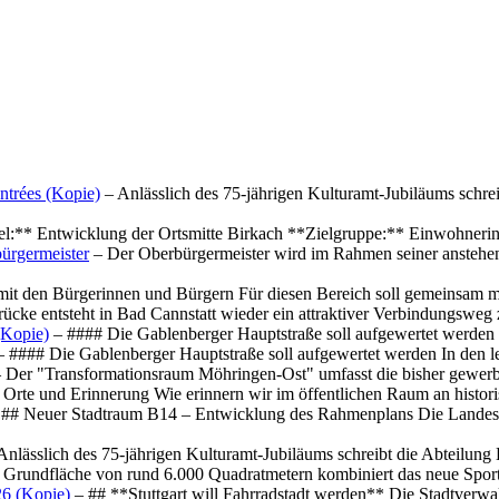
ntrées (Kopie)
– Anlässlich des 75-jährigen Kulturamt-Jubiläums schre
el:** Entwicklung der Ortsmitte Birkach **Zielgruppe:** Einwohner
ürgermeister
– Der Oberbürgermeister wird im Rahmen seiner anstehe
mit den Bürgerinnen und Bürgern Für diesen Bereich soll gemeinsam
cke entsteht in Bad Cannstatt wieder ein attraktiver Verbindungswe
(Kopie)
– #### Die Gablenberger Hauptstraße soll aufgewertet werde
 #### Die Gablenberger Hauptstraße soll aufgewertet werden In den
 Der "Transformationsraum Möhringen-Ost" umfasst die bisher gewerb
Orte und Erinnerung Wie erinnern wir im öffentlichen Raum an histo
## Neuer Stadtraum B14 – Entwicklung des Rahmenplans Die Landesha
Anlässlich des 75-jährigen Kulturamt-Jubiläums schreibt die Abteilun
 Grundfläche von rund 6.000 Quadratmetern kombiniert das neue Spo
26 (Kopie)
– ## **Stuttgart will Fahrradstadt werden** Die Stadtverwalt