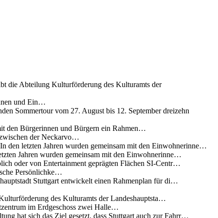
ibt die Abteilung Kulturförderung des Kulturamts der
innen und Ein…
nden Sommertour vom 27. August bis 12. September dreizehn
 mit den Bürgerinnen und Bürgern ein Rahmen…
g zwischen der Neckarvo…
n In den letzten Jahren wurden gemeinsam mit den Einwohnerinne…
 letzten Jahren wurden gemeinsam mit den Einwohnerinne…
lich oder von Entertainment geprägten Flächen SI-Centr…
rische Persönlichke…
uptstadt Stuttgart entwickelt einen Rahmenplan für di…
g Kulturförderung des Kulturamts der Landeshauptsta…
rtzentrum im Erdgeschoss zwei Halle…
ung hat sich das Ziel gesetzt, dass Stuttgart auch zur Fahrr…