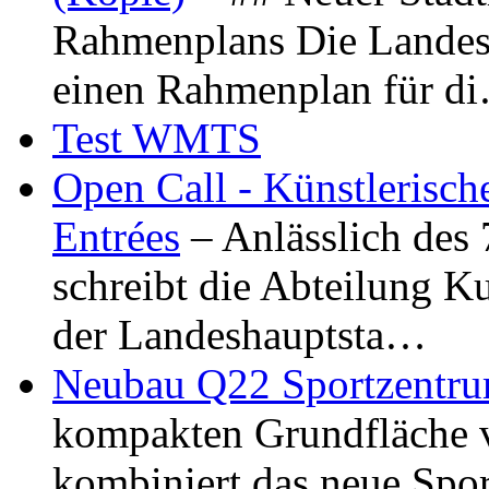
Rahmenplans Die Landesha
einen Rahmenplan für d
Test WMTS
Open Call - Künstlerisch
Entrées
– Anlässlich des
schreibt die Abteilung K
der Landeshauptsta…
Neubau Q22 Sportzentru
kompakten Grundfläche 
kombiniert das neue Spo