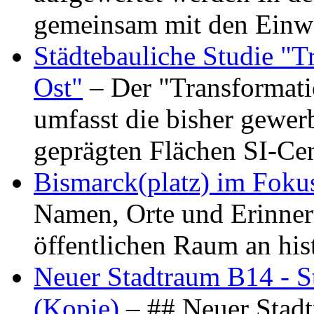
gemeinsam mit den Ein
Städtebauliche Studie "
Ost"
– Der "Transformat
umfasst die bisher gewer
geprägten Flächen SI-C
Bismarck(platz) im Foku
Namen, Orte und Erinner
öffentlichen Raum an hi
Neuer Stadtraum B14 - S
(Kopie)
– ## Neuer Stad