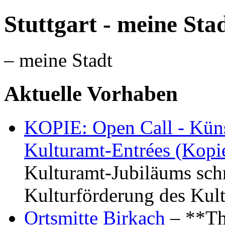
Stuttgart - meine Sta
– meine Stadt
Aktuelle Vorhaben
KOPIE: Open Call - Küns
Kulturamt-Entrées (Kopi
Kulturamt-Jubiläums schr
Kulturförderung des Kul
Ortsmitte Birkach
– **Th