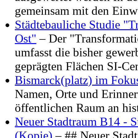
gemeinsam mit den Ein
Städtebauliche Studie "
Ost"
– Der "Transformat
umfasst die bisher gewer
geprägten Flächen SI-C
Bismarck(platz) im Foku
Namen, Orte und Erinner
öffentlichen Raum an hi
Neuer Stadtraum B14 - S
(Kopie)
– ## Neuer Stad