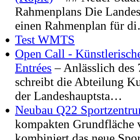
Rahmenplans Die Landesha
einen Rahmenplan für d
Test WMTS
Open Call - Künstlerisch
Entrées
– Anlässlich des
schreibt die Abteilung K
der Landeshauptsta…
Neubau Q22 Sportzentru
kompakten Grundfläche 
kombiniert das neue Spo