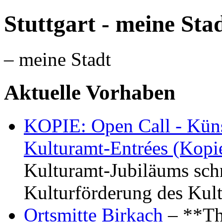
Stuttgart - meine Sta
– meine Stadt
Aktuelle Vorhaben
KOPIE: Open Call - Küns
Kulturamt-Entrées (Kopi
Kulturamt-Jubiläums schr
Kulturförderung des Kul
Ortsmitte Birkach
– **Th