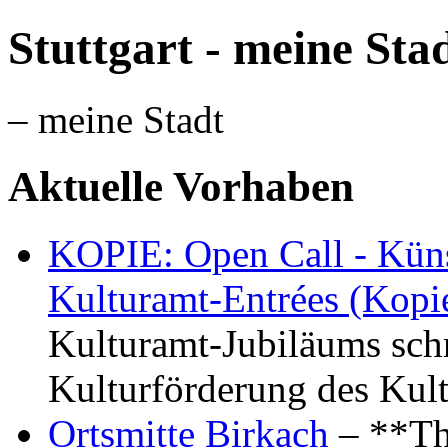
Stuttgart - meine Sta
– meine Stadt
Aktuelle Vorhaben
KOPIE: Open Call - Küns
Kulturamt-Entrées (Kopi
Kulturamt-Jubiläums schr
Kulturförderung des Kul
Ortsmitte Birkach
– **Th