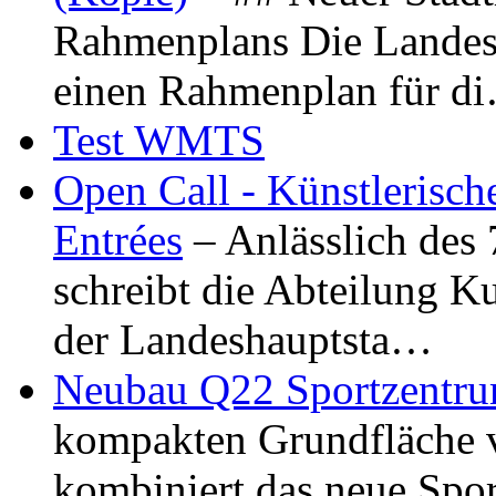
Rahmenplans Die Landesha
einen Rahmenplan für d
Test WMTS
Open Call - Künstlerisch
Entrées
– Anlässlich des
schreibt die Abteilung K
der Landeshauptsta…
Neubau Q22 Sportzentru
kompakten Grundfläche 
kombiniert das neue Spo