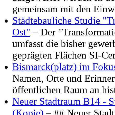
gemeinsam mit den Ein
Städtebauliche Studie "
Ost"
– Der "Transformat
umfasst die bisher gewer
geprägten Flächen SI-C
Bismarck(platz) im Foku
Namen, Orte und Erinner
öffentlichen Raum an hi
Neuer Stadtraum B14 - S
(Kopie)
– ## Neuer Stad