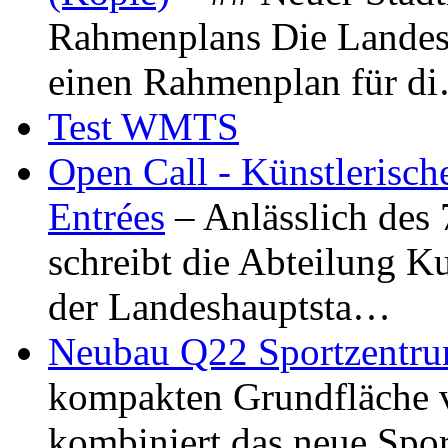
Rahmenplans Die Landesha
einen Rahmenplan für d
Test WMTS
Open Call - Künstlerisch
Entrées
– Anlässlich des
schreibt die Abteilung K
der Landeshauptsta…
Neubau Q22 Sportzentru
kompakten Grundfläche 
kombiniert das neue Spo