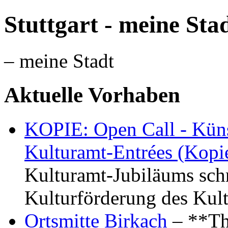
Stuttgart - meine Sta
– meine Stadt
Aktuelle Vorhaben
KOPIE: Open Call - Küns
Kulturamt-Entrées (Kopi
Kulturamt-Jubiläums schr
Kulturförderung des Kul
Ortsmitte Birkach
– **Th