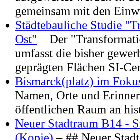
gemeinsam mit den Ein
Städtebauliche Studie "
Ost"
– Der "Transformat
umfasst die bisher gewer
geprägten Flächen SI-C
Bismarck(platz) im Foku
Namen, Orte und Erinner
öffentlichen Raum an hi
Neuer Stadtraum B14 - S
(Kopie)
– ## Neuer Stad