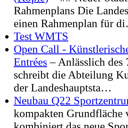
Rahmenplans Die Landesha
einen Rahmenplan für d
Test WMTS
Open Call - Künstlerisch
Entrées
– Anlässlich des
schreibt die Abteilung K
der Landeshauptsta…
Neubau Q22 Sportzentru
kompakten Grundfläche 
kombiniert das neue Spo