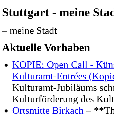
Stuttgart - meine Sta
– meine Stadt
Aktuelle Vorhaben
KOPIE: Open Call - Küns
Kulturamt-Entrées (Kopi
Kulturamt-Jubiläums schr
Kulturförderung des Kul
Ortsmitte Birkach
– **Th