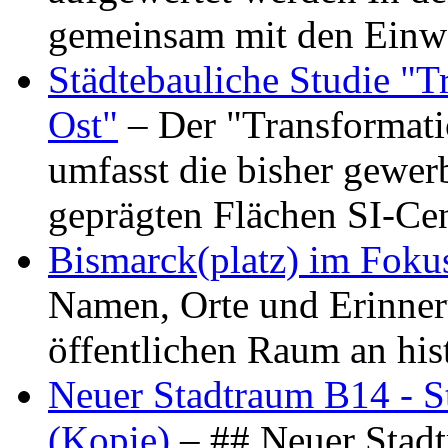
gemeinsam mit den Ein
Städtebauliche Studie "
Ost"
– Der "Transformat
umfasst die bisher gewer
geprägten Flächen SI-C
Bismarck(platz) im Foku
Namen, Orte und Erinner
öffentlichen Raum an hi
Neuer Stadtraum B14 - S
(Kopie)
– ## Neuer Stad