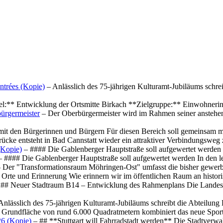
ntrées (Kopie)
– Anlässlich des 75-jährigen Kulturamt-Jubiläums schre
el:** Entwicklung der Ortsmitte Birkach **Zielgruppe:** Einwohner
ürgermeister
– Der Oberbürgermeister wird im Rahmen seiner anstehe
mit den Bürgerinnen und Bürgern Für diesen Bereich soll gemeinsam
cke entsteht in Bad Cannstatt wieder ein attraktiver Verbindungswe
(Kopie)
– #### Die Gablenberger Hauptstraße soll aufgewertet werde
 #### Die Gablenberger Hauptstraße soll aufgewertet werden In den
 Der "Transformationsraum Möhringen-Ost" umfasst die bisher gewerb
Orte und Erinnerung Wie erinnern wir im öffentlichen Raum an histo
## Neuer Stadtraum B14 – Entwicklung des Rahmenplans Die Landesha
Anlässlich des 75-jährigen Kulturamt-Jubiläums schreibt die Abteilun
 Grundfläche von rund 6.000 Quadratmetern kombiniert das neue Spo
26 (Kopie)
– ## **Stuttgart will Fahrradstadt werden** Die Stadtverwalt