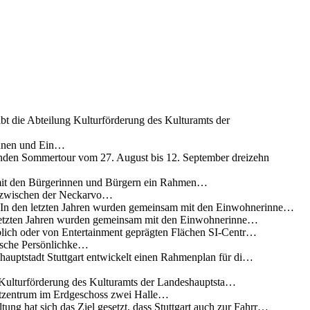
ibt die Abteilung Kulturförderung des Kulturamts der
innen und Ein…
nden Sommertour vom 27. August bis 12. September dreizehn
 mit den Bürgerinnen und Bürgern ein Rahmen…
g zwischen der Neckarvo…
n In den letzten Jahren wurden gemeinsam mit den Einwohnerinne…
 letzten Jahren wurden gemeinsam mit den Einwohnerinne…
lich oder von Entertainment geprägten Flächen SI-Centr…
rische Persönlichke…
uptstadt Stuttgart entwickelt einen Rahmenplan für di…
g Kulturförderung des Kulturamts der Landeshauptsta…
rtzentrum im Erdgeschoss zwei Halle…
ung hat sich das Ziel gesetzt, dass Stuttgart auch zur Fahrr…