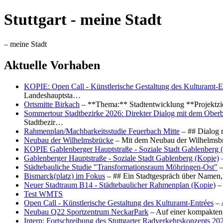
Stuttgart - meine Stadt
– meine Stadt
Aktuelle Vorhaben
KOPIE: Open Call - Künstlerische Gestaltung des Kulturamt-E
Landeshauptsta…
Ortsmitte Birkach
– **Thema:** Stadtentwicklung **Projektzi
Sommertour Stadtbezirke 2026: Direkter Dialog mit dem Oberb
Stadtbezir…
Rahmenplan/Machbarkeitsstudie Feuerbach Mitte
– ## Dialog 
Neubau der Wilhelmsbrücke
– Mit dem Neubau der Wilhelmsbrü
KOPIE Gablenberger Hauptstraße - Soziale Stadt Gablenberg 
Gablenberger Hauptstraße - Soziale Stadt Gablenberg (Kopie)
–
Städtebauliche Studie "Transformationsraum Möhringen-Ost"
–
Bismarck(platz) im Fokus
– ## Ein Stadtgespräch über Namen, 
Neuer Stadtraum B14 - Städtebaulicher Rahmenplan (Kopie)
– 
Test WMTS
Open Call - Künstlerische Gestaltung des Kulturamt-Entrées
– 
Neubau Q22 Sportzentrum NeckarPark
– Auf einer kompakten
Intern: Fortschreibung des Stuttgarter Radverkehrskonzepts 20