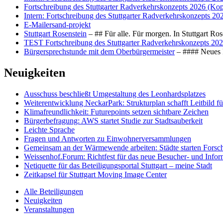
Fortschreibung des Stuttgarter Radverkehrskonzepts 2026 (Kop
Intern: Fortschreibung des Stuttgarter Radverkehrskonzepts 20
E-Mailersand-projekt
Stuttgart Rosenstein
– ## Für alle. Für morgen. In Stuttgart R
TEST Fortschreibung des Stuttgarter Radverkehrskonzepts 202
Bürgersprechstunde mit dem Oberbürgermeister
– #### Neues F
Neuigkeiten
Ausschuss beschließt Umgestaltung des Leonhards­platzes
Weiterentwicklung NeckarPark: Strukturplan schafft Leitbild für
Klimafreundlichkeit: Futurepoints setzen sichtbare Zeichen
Bürgerbefragung: AWS startet Studie zur Stadtsauberkeit
Leichte Sprache
Fragen und Antworten zu Einwohnerversammlungen
Gemeinsam an der Wärmewende arbeiten: Städte starten Fors
Weissenhof.Forum: Richtfest für das neue Besucher- und Info
Netiquette für das Beteiligungsportal Stuttgart – meine Stadt
Zeitkapsel für Stuttgart Moving Image Center
Alle Beteiligungen
Neuigkeiten
Veranstaltungen