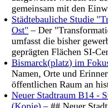
gemeinsam mit den Ein
Städtebauliche Studie "
Ost"
– Der "Transformat
umfasst die bisher gewer
geprägten Flächen SI-C
Bismarck(platz) im Foku
Namen, Orte und Erinner
öffentlichen Raum an hi
Neuer Stadtraum B14 - S
(Kopie)
– ## Neuer Stad