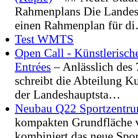
Rahmenplans Die Landesha
einen Rahmenplan für d
Test WMTS
Open Call - Künstlerisch
Entrées
– Anlässlich des
schreibt die Abteilung K
der Landeshauptsta…
Neubau Q22 Sportzentru
kompakten Grundfläche 
kombiniert das neue Spo