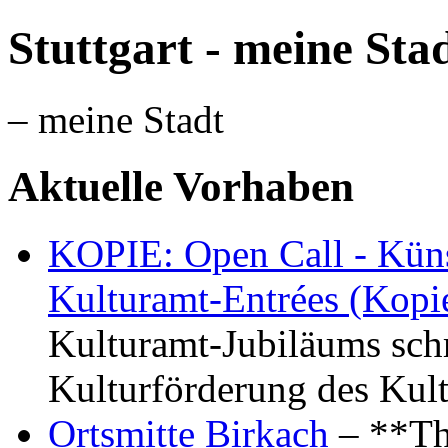
Stuttgart - meine Sta
– meine Stadt
Aktuelle Vorhaben
KOPIE: Open Call - Küns
Kulturamt-Entrées (Kopi
Kulturamt-Jubiläums schr
Kulturförderung des Kul
Ortsmitte Birkach
– **Th