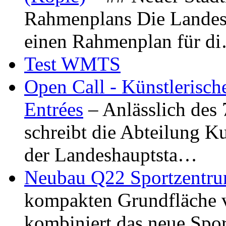
Rahmenplans Die Landesha
einen Rahmenplan für d
Test WMTS
Open Call - Künstlerisch
Entrées
– Anlässlich des
schreibt die Abteilung K
der Landeshauptsta…
Neubau Q22 Sportzentru
kompakten Grundfläche 
kombiniert das neue Spo