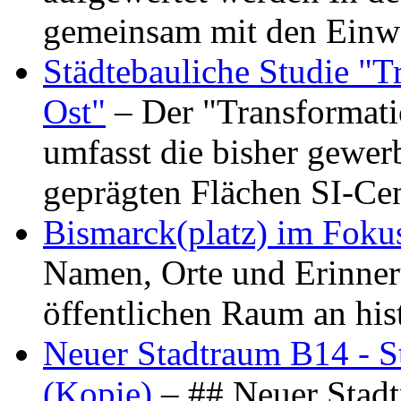
gemeinsam mit den Ein
Städtebauliche Studie "
Ost"
– Der "Transformat
umfasst die bisher gewer
geprägten Flächen SI-C
Bismarck(platz) im Foku
Namen, Orte und Erinner
öffentlichen Raum an hi
Neuer Stadtraum B14 - S
(Kopie)
– ## Neuer Stad