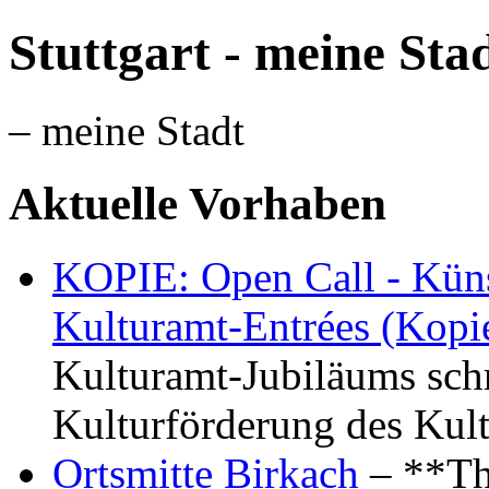
Stuttgart - meine Sta
– meine Stadt
Aktuelle Vorhaben
KOPIE: Open Call - Küns
Kulturamt-Entrées (Kopi
Kulturamt-Jubiläums schr
Kulturförderung des Kul
Ortsmitte Birkach
– **Th