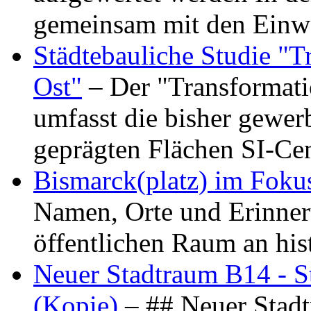
gemeinsam mit den Ein
Städtebauliche Studie "
Ost"
– Der "Transformat
umfasst die bisher gewer
geprägten Flächen SI-C
Bismarck(platz) im Foku
Namen, Orte und Erinner
öffentlichen Raum an hi
Neuer Stadtraum B14 - S
(Kopie)
– ## Neuer Stad