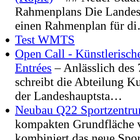
Rahmenplans Die Landesha
einen Rahmenplan für d
Test WMTS
Open Call - Künstlerisch
Entrées
– Anlässlich des
schreibt die Abteilung K
der Landeshauptsta…
Neubau Q22 Sportzentru
kompakten Grundfläche 
kombiniert das neue Spo