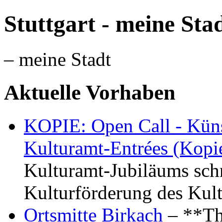
Stuttgart - meine Sta
– meine Stadt
Aktuelle Vorhaben
KOPIE: Open Call - Küns
Kulturamt-Entrées (Kopi
Kulturamt-Jubiläums schr
Kulturförderung des Kul
Ortsmitte Birkach
– **Th