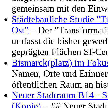
gemeinsam mit den Ein
Städtebauliche Studie "
Ost"
– Der "Transformat
umfasst die bisher gewer
geprägten Flächen SI-C
Bismarck(platz) im Foku
Namen, Orte und Erinner
öffentlichen Raum an hi
Neuer Stadtraum B14 - S
(Kopie)
– ## Neuer Stad