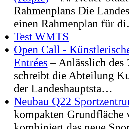
Rahmenplans Die Landesha
einen Rahmenplan für d
Test WMTS
Open Call - Künstlerisch
Entrées
– Anlässlich des
schreibt die Abteilung K
der Landeshauptsta…
Neubau Q22 Sportzentru
kompakten Grundfläche 
kombiniert das neue Spo