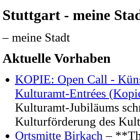
Stuttgart - meine Sta
– meine Stadt
Aktuelle Vorhaben
KOPIE: Open Call - Küns
Kulturamt-Entrées (Kopi
Kulturamt-Jubiläums schr
Kulturförderung des Kul
Ortsmitte Birkach
– **Th