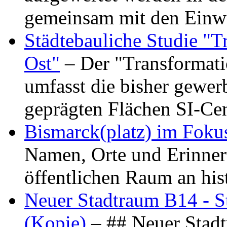
gemeinsam mit den Ein
Städtebauliche Studie "
Ost"
– Der "Transformat
umfasst die bisher gewer
geprägten Flächen SI-C
Bismarck(platz) im Foku
Namen, Orte und Erinner
öffentlichen Raum an hi
Neuer Stadtraum B14 - S
(Kopie)
– ## Neuer Stad