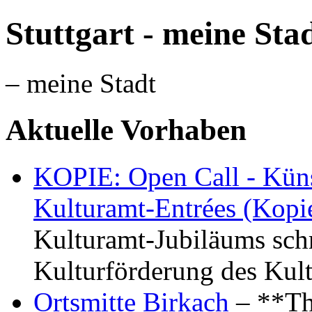
Stuttgart - meine Sta
– meine Stadt
Aktuelle Vorhaben
KOPIE: Open Call - Küns
Kulturamt-Entrées (Kopi
Kulturamt-Jubiläums schr
Kulturförderung des Kul
Ortsmitte Birkach
– **Th