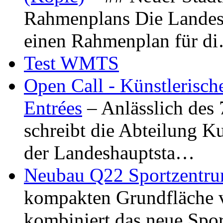
Rahmenplans Die Landesha
einen Rahmenplan für d
Test WMTS
Open Call - Künstlerisch
Entrées
– Anlässlich des
schreibt die Abteilung K
der Landeshauptsta…
Neubau Q22 Sportzentru
kompakten Grundfläche 
kombiniert das neue Spo