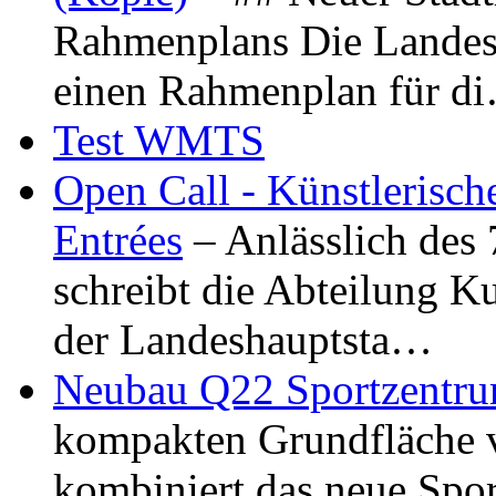
Rahmenplans Die Landesha
einen Rahmenplan für d
Test WMTS
Open Call - Künstlerisch
Entrées
– Anlässlich des
schreibt die Abteilung K
der Landeshauptsta…
Neubau Q22 Sportzentru
kompakten Grundfläche 
kombiniert das neue Spo