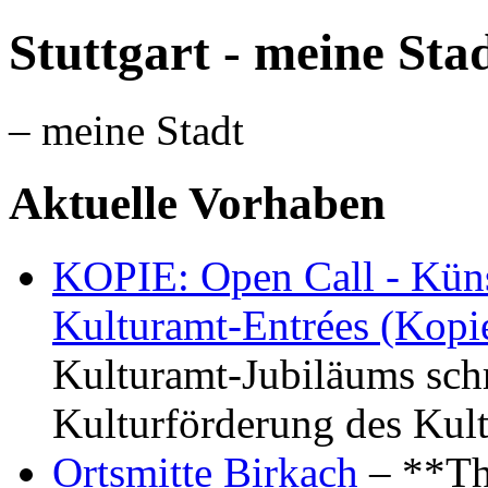
Stuttgart - meine Sta
– meine Stadt
Aktuelle Vorhaben
KOPIE: Open Call - Küns
Kulturamt-Entrées (Kopi
Kulturamt-Jubiläums schr
Kulturförderung des Kul
Ortsmitte Birkach
– **Th