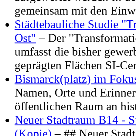
gemeinsam mit den Ein
Städtebauliche Studie "
Ost"
– Der "Transformat
umfasst die bisher gewer
geprägten Flächen SI-C
Bismarck(platz) im Foku
Namen, Orte und Erinner
öffentlichen Raum an hi
Neuer Stadtraum B14 - S
(Kopie)
– ## Neuer Stad