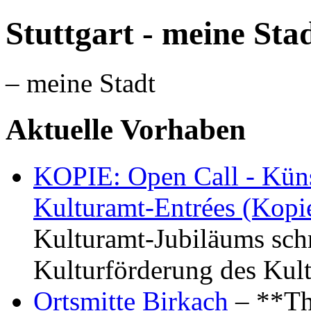
Stuttgart - meine Sta
– meine Stadt
Aktuelle Vorhaben
KOPIE: Open Call - Küns
Kulturamt-Entrées (Kopi
Kulturamt-Jubiläums schr
Kulturförderung des Kul
Ortsmitte Birkach
– **Th