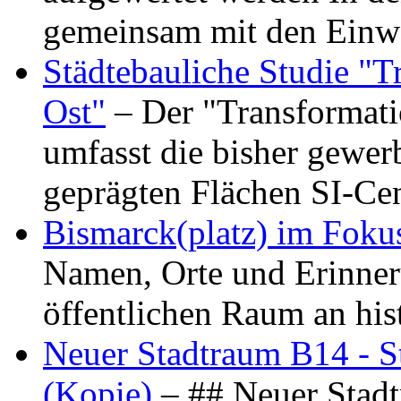
gemeinsam mit den Ein
Städtebauliche Studie "
Ost"
– Der "Transformat
umfasst die bisher gewer
geprägten Flächen SI-C
Bismarck(platz) im Foku
Namen, Orte und Erinner
öffentlichen Raum an hi
Neuer Stadtraum B14 - S
(Kopie)
– ## Neuer Stad