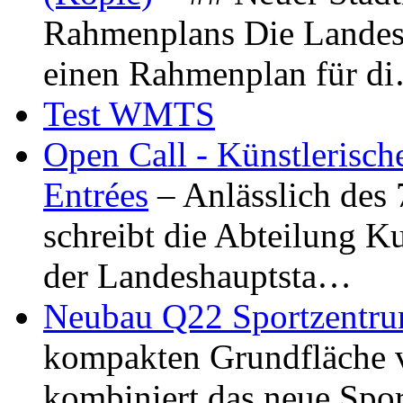
Rahmenplans Die Landesha
einen Rahmenplan für d
Test WMTS
Open Call - Künstlerisch
Entrées
– Anlässlich des
schreibt die Abteilung K
der Landeshauptsta…
Neubau Q22 Sportzentru
kompakten Grundfläche 
kombiniert das neue Spo