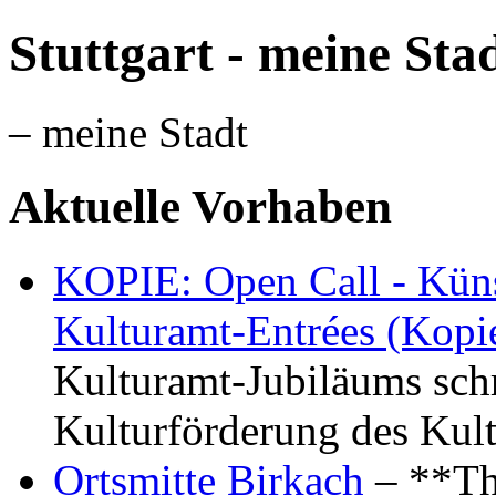
Stuttgart - meine Sta
– meine Stadt
Aktuelle Vorhaben
KOPIE: Open Call - Küns
Kulturamt-Entrées (Kopi
Kulturamt-Jubiläums schr
Kulturförderung des Kul
Ortsmitte Birkach
– **Th