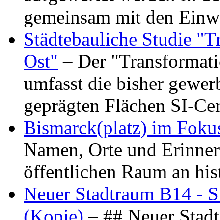
gemeinsam mit den Ein
Städtebauliche Studie "
Ost"
– Der "Transformat
umfasst die bisher gewer
geprägten Flächen SI-C
Bismarck(platz) im Foku
Namen, Orte und Erinner
öffentlichen Raum an hi
Neuer Stadtraum B14 - S
(Kopie)
– ## Neuer Stad