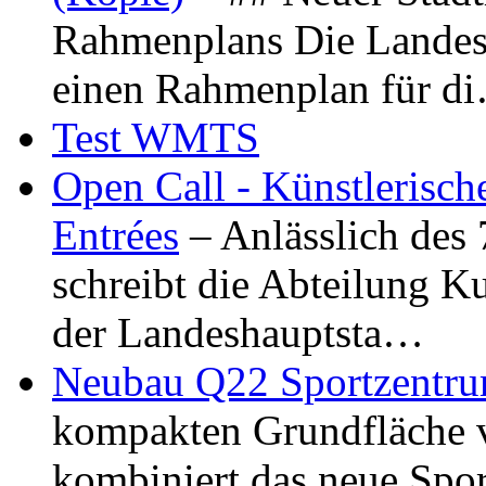
Rahmenplans Die Landesha
einen Rahmenplan für d
Test WMTS
Open Call - Künstlerisch
Entrées
– Anlässlich des
schreibt die Abteilung K
der Landeshauptsta…
Neubau Q22 Sportzentru
kompakten Grundfläche 
kombiniert das neue Spo