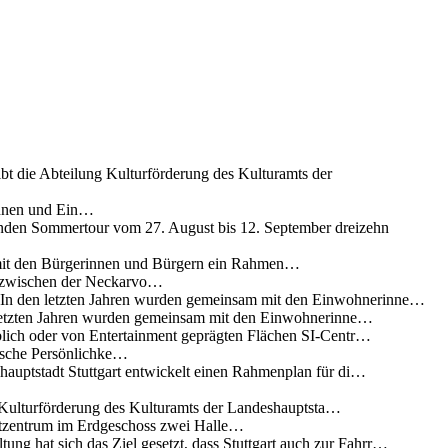
ibt die Abteilung Kulturförderung des Kulturamts der
innen und Ein…
nden Sommertour vom 27. August bis 12. September dreizehn
 mit den Bürgerinnen und Bürgern ein Rahmen…
g zwischen der Neckarvo…
n In den letzten Jahren wurden gemeinsam mit den Einwohnerinne…
 letzten Jahren wurden gemeinsam mit den Einwohnerinne…
lich oder von Entertainment geprägten Flächen SI-Centr…
rische Persönlichke…
uptstadt Stuttgart entwickelt einen Rahmenplan für di…
g Kulturförderung des Kulturamts der Landeshauptsta…
rtzentrum im Erdgeschoss zwei Halle…
ung hat sich das Ziel gesetzt, dass Stuttgart auch zur Fahrr…