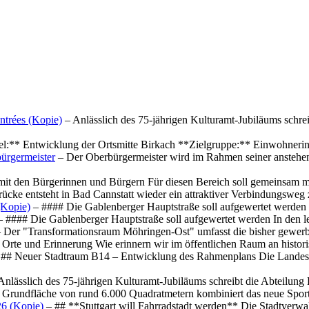
ntrées (Kopie)
– Anlässlich des 75-jährigen Kulturamt-Jubiläums schre
el:** Entwicklung der Ortsmitte Birkach **Zielgruppe:** Einwohner
ürgermeister
– Der Oberbürgermeister wird im Rahmen seiner anstehe
mit den Bürgerinnen und Bürgern Für diesen Bereich soll gemeinsam
cke entsteht in Bad Cannstatt wieder ein attraktiver Verbindungswe
(Kopie)
– #### Die Gablenberger Hauptstraße soll aufgewertet werde
 #### Die Gablenberger Hauptstraße soll aufgewertet werden In den
 Der "Transformationsraum Möhringen-Ost" umfasst die bisher gewerb
Orte und Erinnerung Wie erinnern wir im öffentlichen Raum an histo
## Neuer Stadtraum B14 – Entwicklung des Rahmenplans Die Landesha
Anlässlich des 75-jährigen Kulturamt-Jubiläums schreibt die Abteilun
 Grundfläche von rund 6.000 Quadratmetern kombiniert das neue Spo
26 (Kopie)
– ## **Stuttgart will Fahrradstadt werden** Die Stadtverwalt