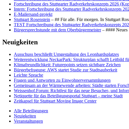
Fortschreibung des Stuttgarter Radverkehrskonzepts 2026 (Kop
Intern: Fortschreibung des Stuttgarter Radverkehrskonzepts 20
E-Mailersand-projekt
Stuttgart Rosenstein
– ## Für alle. Für morgen. In Stuttgart R
TEST Fortschreibung des Stuttgarter Radverkehrskonzepts 202
Bürgersprechstunde mit dem Oberbürgermeister
– #### Neues F
Neuigkeiten
Ausschuss beschließt Umgestaltung des Leonhards­platzes
Weiterentwicklung NeckarPark: Strukturplan schafft Leitbild für
Klimafreundlichkeit: Futurepoints setzen sichtbare Zeichen
Bürgerbefragung: AWS startet Studie zur Stadtsauberkeit
Leichte Sprache
Fragen und Antworten zu Einwohnerversammlungen
Gemeinsam an der Wärmewende arbeiten: Städte starten Fors
Weissenhof.Forum: Richtfest für das neue Besucher- und Info
Netiquette für das Beteiligungsportal Stuttgart – meine Stadt
Zeitkapsel für Stuttgart Moving Image Center
Alle Beteiligungen
Neuigkeiten
Veranstaltungen