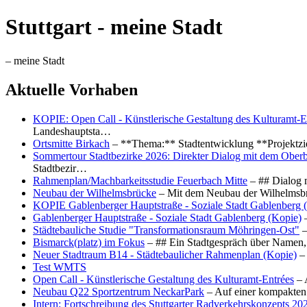
Stuttgart - meine Stadt
– meine Stadt
Aktuelle Vorhaben
KOPIE: Open Call - Künstlerische Gestaltung des Kulturamt-E
Landeshauptsta…
Ortsmitte Birkach
– **Thema:** Stadtentwicklung **Projektzi
Sommertour Stadtbezirke 2026: Direkter Dialog mit dem Oberb
Stadtbezir…
Rahmenplan/Machbarkeitsstudie Feuerbach Mitte
– ## Dialog 
Neubau der Wilhelmsbrücke
– Mit dem Neubau der Wilhelmsbrü
KOPIE Gablenberger Hauptstraße - Soziale Stadt Gablenberg 
Gablenberger Hauptstraße - Soziale Stadt Gablenberg (Kopie)
–
Städtebauliche Studie "Transformationsraum Möhringen-Ost"
–
Bismarck(platz) im Fokus
– ## Ein Stadtgespräch über Namen, 
Neuer Stadtraum B14 - Städtebaulicher Rahmenplan (Kopie)
– 
Test WMTS
Open Call - Künstlerische Gestaltung des Kulturamt-Entrées
– 
Neubau Q22 Sportzentrum NeckarPark
– Auf einer kompakten
Intern: Fortschreibung des Stuttgarter Radverkehrskonzepts 20