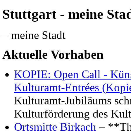
Stuttgart - meine Sta
– meine Stadt
Aktuelle Vorhaben
KOPIE: Open Call - Küns
Kulturamt-Entrées (Kopi
Kulturamt-Jubiläums schr
Kulturförderung des Kul
Ortsmitte Birkach
– **Th