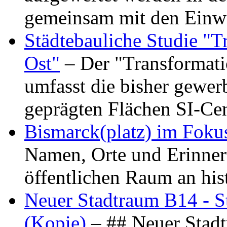
gemeinsam mit den Ein
Städtebauliche Studie "
Ost"
– Der "Transformat
umfasst die bisher gewer
geprägten Flächen SI-C
Bismarck(platz) im Foku
Namen, Orte und Erinner
öffentlichen Raum an hi
Neuer Stadtraum B14 - S
(Kopie)
– ## Neuer Stad