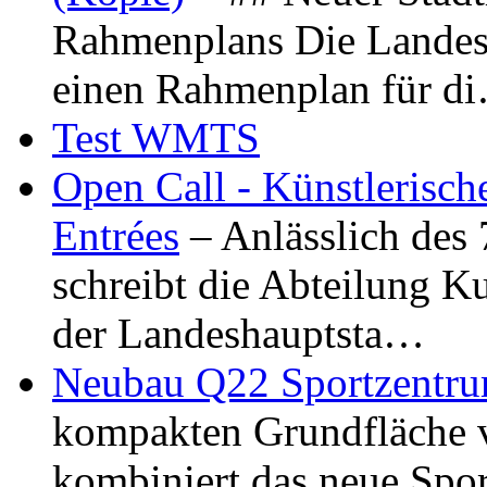
Rahmenplans Die Landesha
einen Rahmenplan für d
Test WMTS
Open Call - Künstlerisch
Entrées
– Anlässlich des
schreibt die Abteilung K
der Landeshauptsta…
Neubau Q22 Sportzentru
kompakten Grundfläche 
kombiniert das neue Spo