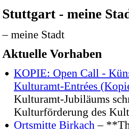
Stuttgart - meine Sta
– meine Stadt
Aktuelle Vorhaben
KOPIE: Open Call - Küns
Kulturamt-Entrées (Kopi
Kulturamt-Jubiläums schr
Kulturförderung des Kul
Ortsmitte Birkach
– **Th