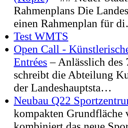
Rahmenplans Die Landesha
einen Rahmenplan für d
Test WMTS
Open Call - Künstlerisch
Entrées
– Anlässlich des
schreibt die Abteilung K
der Landeshauptsta…
Neubau Q22 Sportzentru
kompakten Grundfläche 
kombiniert das neue Spo