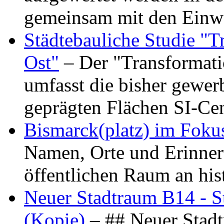
gemeinsam mit den Ein
Städtebauliche Studie "
Ost"
– Der "Transformat
umfasst die bisher gewer
geprägten Flächen SI-C
Bismarck(platz) im Foku
Namen, Orte und Erinner
öffentlichen Raum an hi
Neuer Stadtraum B14 - S
(Kopie)
– ## Neuer Stad