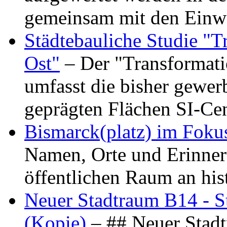
gemeinsam mit den Ein
Städtebauliche Studie "
Ost"
– Der "Transformat
umfasst die bisher gewer
geprägten Flächen SI-C
Bismarck(platz) im Foku
Namen, Orte und Erinner
öffentlichen Raum an hi
Neuer Stadtraum B14 - S
(Kopie)
– ## Neuer Stad