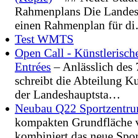
Rahmenplans Die Landesha
einen Rahmenplan für d
Test WMTS
Open Call - Künstlerisch
Entrées
– Anlässlich des
schreibt die Abteilung K
der Landeshauptsta…
Neubau Q22 Sportzentru
kompakten Grundfläche 
kombiniert das neue Spo