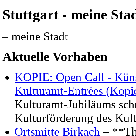
Stuttgart - meine Sta
– meine Stadt
Aktuelle Vorhaben
KOPIE: Open Call - Küns
Kulturamt-Entrées (Kopi
Kulturamt-Jubiläums schr
Kulturförderung des Kul
Ortsmitte Birkach
– **Th