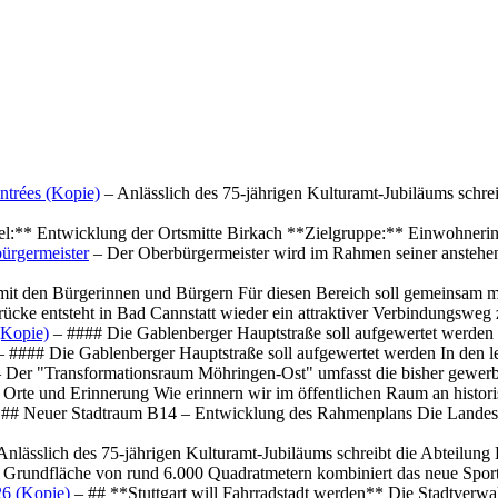
ntrées (Kopie)
– Anlässlich des 75-jährigen Kulturamt-Jubiläums schre
el:** Entwicklung der Ortsmitte Birkach **Zielgruppe:** Einwohner
ürgermeister
– Der Oberbürgermeister wird im Rahmen seiner anstehe
mit den Bürgerinnen und Bürgern Für diesen Bereich soll gemeinsam
cke entsteht in Bad Cannstatt wieder ein attraktiver Verbindungswe
(Kopie)
– #### Die Gablenberger Hauptstraße soll aufgewertet werde
 #### Die Gablenberger Hauptstraße soll aufgewertet werden In den
 Der "Transformationsraum Möhringen-Ost" umfasst die bisher gewerb
Orte und Erinnerung Wie erinnern wir im öffentlichen Raum an histo
## Neuer Stadtraum B14 – Entwicklung des Rahmenplans Die Landesha
Anlässlich des 75-jährigen Kulturamt-Jubiläums schreibt die Abteilun
 Grundfläche von rund 6.000 Quadratmetern kombiniert das neue Spo
26 (Kopie)
– ## **Stuttgart will Fahrradstadt werden** Die Stadtverwalt