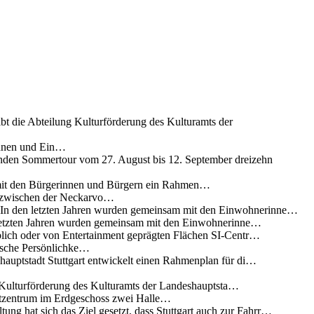
ibt die Abteilung Kulturförderung des Kulturamts der
innen und Ein…
nden Sommertour vom 27. August bis 12. September dreizehn
 mit den Bürgerinnen und Bürgern ein Rahmen…
g zwischen der Neckarvo…
n In den letzten Jahren wurden gemeinsam mit den Einwohnerinne…
 letzten Jahren wurden gemeinsam mit den Einwohnerinne…
lich oder von Entertainment geprägten Flächen SI-Centr…
rische Persönlichke…
uptstadt Stuttgart entwickelt einen Rahmenplan für di…
g Kulturförderung des Kulturamts der Landeshauptsta…
rtzentrum im Erdgeschoss zwei Halle…
ung hat sich das Ziel gesetzt, dass Stuttgart auch zur Fahrr…