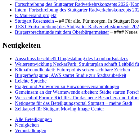
Fortschreibung des Stuttgarter Radverkehrskonzepts 2026 (Kop
Intern: Fortschreibung des Stuttgarter Radverkehrskonzepts 20
E-Mailersand-projekt
Stuttgart Rosenstein
– ## Für alle. Für morgen. In Stuttgart R
TEST Fortschreibung des Stuttgarter Radverkehrskonzepts 202
Bürgersprechstunde mit dem Oberbürgermeister
– #### Neues F
Neuigkeiten
Ausschuss beschließt Umgestaltung des Leonhards­platzes
Weiterentwicklung NeckarPark: Strukturplan schafft Leitbild für
Klimafreundlichkeit: Futurepoints setzen sichtbare Zeichen
Bürgerbefragung: AWS startet Studie zur Stadtsauberkeit
Leichte Sprache
Fragen und Antworten zu Einwohnerversammlungen
Gemeinsam an der Wärmewende arbeiten: Städte starten Fors
Weissenhof.Forum: Richtfest für das neue Besucher- und Info
Netiquette für das Beteiligungsportal Stuttgart – meine Stadt
Zeitkapsel für Stuttgart Moving Image Center
Alle Beteiligungen
Neuigkeiten
Veranstaltungen