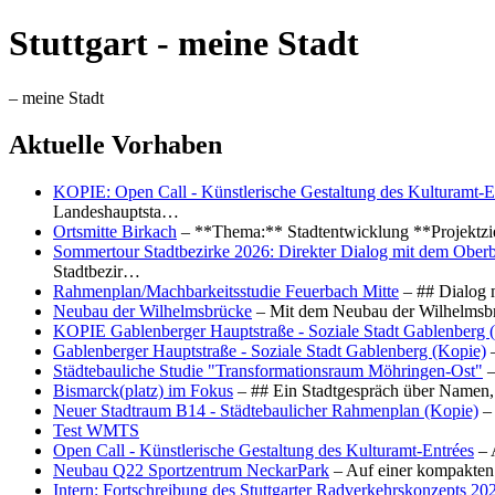
Stuttgart - meine Stadt
– meine Stadt
Aktuelle Vorhaben
KOPIE: Open Call - Künstlerische Gestaltung des Kulturamt-E
Landeshauptsta…
Ortsmitte Birkach
– **Thema:** Stadtentwicklung **Projektzi
Sommertour Stadtbezirke 2026: Direkter Dialog mit dem Oberb
Stadtbezir…
Rahmenplan/Machbarkeitsstudie Feuerbach Mitte
– ## Dialog 
Neubau der Wilhelmsbrücke
– Mit dem Neubau der Wilhelmsbrü
KOPIE Gablenberger Hauptstraße - Soziale Stadt Gablenberg 
Gablenberger Hauptstraße - Soziale Stadt Gablenberg (Kopie)
–
Städtebauliche Studie "Transformationsraum Möhringen-Ost"
–
Bismarck(platz) im Fokus
– ## Ein Stadtgespräch über Namen, 
Neuer Stadtraum B14 - Städtebaulicher Rahmenplan (Kopie)
– 
Test WMTS
Open Call - Künstlerische Gestaltung des Kulturamt-Entrées
– 
Neubau Q22 Sportzentrum NeckarPark
– Auf einer kompakten
Intern: Fortschreibung des Stuttgarter Radverkehrskonzepts 20