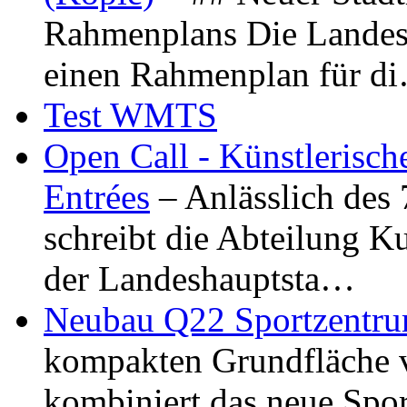
Rahmenplans Die Landesha
einen Rahmenplan für d
Test WMTS
Open Call - Künstlerisch
Entrées
– Anlässlich des
schreibt die Abteilung K
der Landeshauptsta…
Neubau Q22 Sportzentru
kompakten Grundfläche 
kombiniert das neue Spo