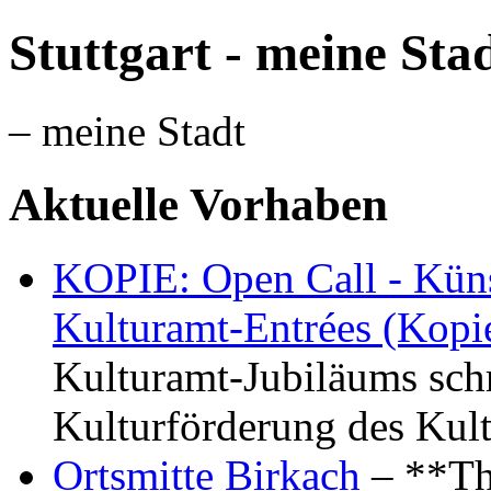
Stuttgart - meine Sta
– meine Stadt
Aktuelle Vorhaben
KOPIE: Open Call - Küns
Kulturamt-Entrées (Kopi
Kulturamt-Jubiläums schr
Kulturförderung des Kul
Ortsmitte Birkach
– **Th