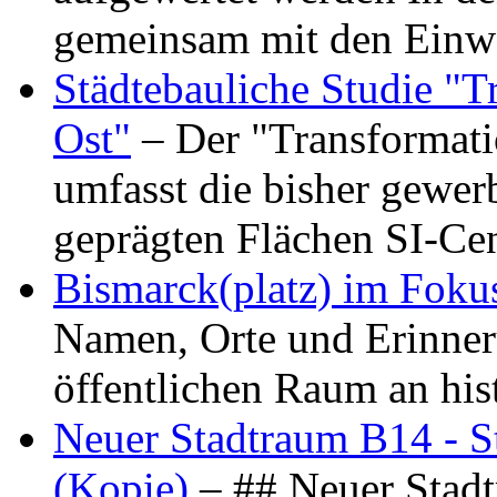
gemeinsam mit den Ein
Städtebauliche Studie "
Ost"
– Der "Transformat
umfasst die bisher gewer
geprägten Flächen SI-C
Bismarck(platz) im Foku
Namen, Orte und Erinner
öffentlichen Raum an hi
Neuer Stadtraum B14 - S
(Kopie)
– ## Neuer Stad