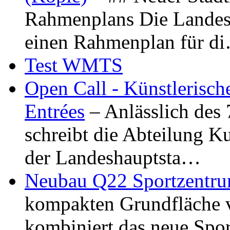
Rahmenplans Die Landesha
einen Rahmenplan für d
Test WMTS
Open Call - Künstlerisch
Entrées
– Anlässlich des
schreibt die Abteilung K
der Landeshauptsta…
Neubau Q22 Sportzentru
kompakten Grundfläche 
kombiniert das neue Spo