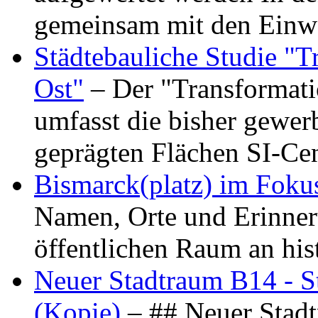
gemeinsam mit den Ein
Städtebauliche Studie "
Ost"
– Der "Transformat
umfasst die bisher gewer
geprägten Flächen SI-C
Bismarck(platz) im Foku
Namen, Orte und Erinner
öffentlichen Raum an hi
Neuer Stadtraum B14 - S
(Kopie)
– ## Neuer Stad