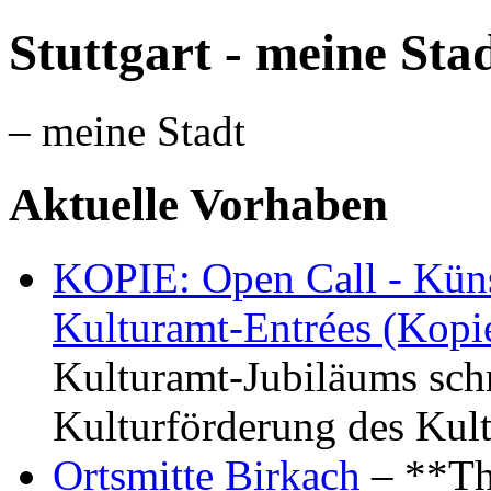
Stuttgart - meine Sta
– meine Stadt
Aktuelle Vorhaben
KOPIE: Open Call - Küns
Kulturamt-Entrées (Kopi
Kulturamt-Jubiläums schr
Kulturförderung des Kul
Ortsmitte Birkach
– **Th