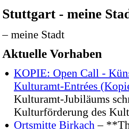
Stuttgart - meine Sta
– meine Stadt
Aktuelle Vorhaben
KOPIE: Open Call - Küns
Kulturamt-Entrées (Kopi
Kulturamt-Jubiläums schr
Kulturförderung des Kul
Ortsmitte Birkach
– **Th