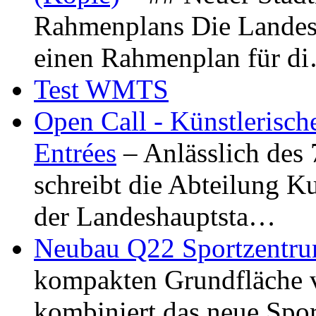
Rahmenplans Die Landesha
einen Rahmenplan für d
Test WMTS
Open Call - Künstlerisch
Entrées
– Anlässlich des
schreibt die Abteilung K
der Landeshauptsta…
Neubau Q22 Sportzentru
kompakten Grundfläche 
kombiniert das neue Spo