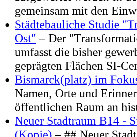
gemeinsam mit den Ein
Städtebauliche Studie "
Ost"
– Der "Transformat
umfasst die bisher gewer
geprägten Flächen SI-C
Bismarck(platz) im Foku
Namen, Orte und Erinner
öffentlichen Raum an hi
Neuer Stadtraum B14 - S
(Kopie)
– ## Neuer Stad