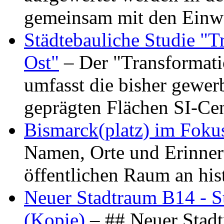
gemeinsam mit den Ein
Städtebauliche Studie "
Ost"
– Der "Transformat
umfasst die bisher gewer
geprägten Flächen SI-C
Bismarck(platz) im Foku
Namen, Orte und Erinner
öffentlichen Raum an hi
Neuer Stadtraum B14 - S
(Kopie)
– ## Neuer Stad