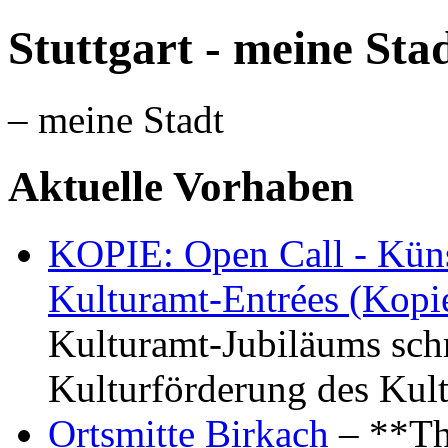
Stuttgart - meine Sta
– meine Stadt
Aktuelle Vorhaben
KOPIE: Open Call - Küns
Kulturamt-Entrées (Kopi
Kulturamt-Jubiläums schr
Kulturförderung des Kul
Ortsmitte Birkach
– **Th