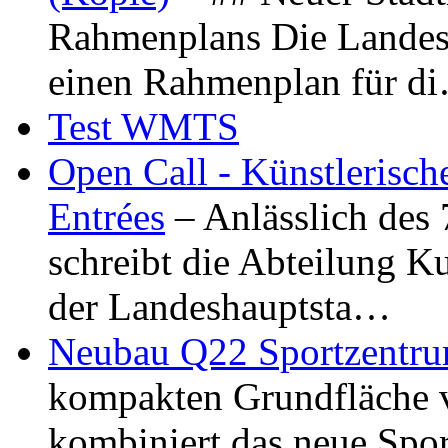
Rahmenplans Die Landesha
einen Rahmenplan für d
Test WMTS
Open Call - Künstlerisch
Entrées
– Anlässlich des
schreibt die Abteilung K
der Landeshauptsta…
Neubau Q22 Sportzentru
kompakten Grundfläche 
kombiniert das neue Spo