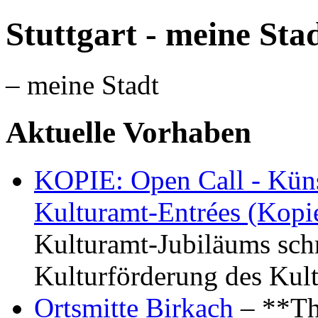
Stuttgart - meine Sta
– meine Stadt
Aktuelle Vorhaben
KOPIE: Open Call - Küns
Kulturamt-Entrées (Kopi
Kulturamt-Jubiläums schr
Kulturförderung des Kul
Ortsmitte Birkach
– **Th