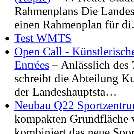
Rahmenplans Die Landesha
einen Rahmenplan für d
Test WMTS
Open Call - Künstlerisch
Entrées
– Anlässlich des
schreibt die Abteilung K
der Landeshauptsta…
Neubau Q22 Sportzentru
kompakten Grundfläche 
kombiniert das neue Spo