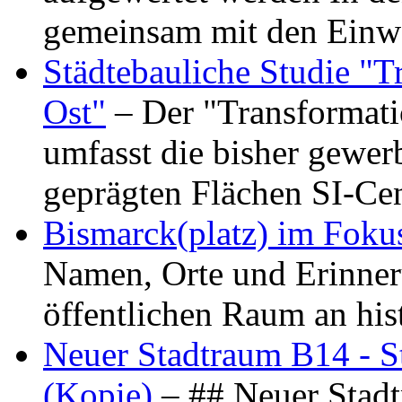
gemeinsam mit den Ein
Städtebauliche Studie "
Ost"
– Der "Transformat
umfasst die bisher gewer
geprägten Flächen SI-C
Bismarck(platz) im Foku
Namen, Orte und Erinner
öffentlichen Raum an hi
Neuer Stadtraum B14 - S
(Kopie)
– ## Neuer Stad