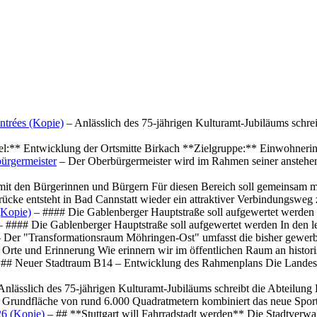
ntrées (Kopie)
– Anlässlich des 75-jährigen Kulturamt-Jubiläums schre
el:** Entwicklung der Ortsmitte Birkach **Zielgruppe:** Einwohner
ürgermeister
– Der Oberbürgermeister wird im Rahmen seiner anstehe
mit den Bürgerinnen und Bürgern Für diesen Bereich soll gemeinsam
cke entsteht in Bad Cannstatt wieder ein attraktiver Verbindungswe
(Kopie)
– #### Die Gablenberger Hauptstraße soll aufgewertet werde
 #### Die Gablenberger Hauptstraße soll aufgewertet werden In den
 Der "Transformationsraum Möhringen-Ost" umfasst die bisher gewerb
Orte und Erinnerung Wie erinnern wir im öffentlichen Raum an histo
## Neuer Stadtraum B14 – Entwicklung des Rahmenplans Die Landesha
Anlässlich des 75-jährigen Kulturamt-Jubiläums schreibt die Abteilun
 Grundfläche von rund 6.000 Quadratmetern kombiniert das neue Spo
26 (Kopie)
– ## **Stuttgart will Fahrradstadt werden** Die Stadtverwalt