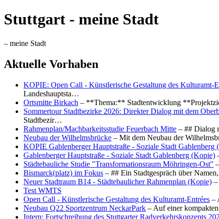
Stuttgart - meine Stadt
– meine Stadt
Aktuelle Vorhaben
KOPIE: Open Call - Künstlerische Gestaltung des Kulturamt-E
Landeshauptsta…
Ortsmitte Birkach
– **Thema:** Stadtentwicklung **Projektzi
Sommertour Stadtbezirke 2026: Direkter Dialog mit dem Oberb
Stadtbezir…
Rahmenplan/Machbarkeitsstudie Feuerbach Mitte
– ## Dialog 
Neubau der Wilhelmsbrücke
– Mit dem Neubau der Wilhelmsbrü
KOPIE Gablenberger Hauptstraße - Soziale Stadt Gablenberg 
Gablenberger Hauptstraße - Soziale Stadt Gablenberg (Kopie)
–
Städtebauliche Studie "Transformationsraum Möhringen-Ost"
–
Bismarck(platz) im Fokus
– ## Ein Stadtgespräch über Namen, 
Neuer Stadtraum B14 - Städtebaulicher Rahmenplan (Kopie)
– 
Test WMTS
Open Call - Künstlerische Gestaltung des Kulturamt-Entrées
– 
Neubau Q22 Sportzentrum NeckarPark
– Auf einer kompakten
Intern: Fortschreibung des Stuttgarter Radverkehrskonzepts 20