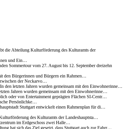
ibt die Abteilung Kulturförderung des Kulturamts der
innen und Ein…
nden Sommertour vom 27. August bis 12. September dreizehn
 mit den Bürgerinnen und Bürgern ein Rahmen…
g zwischen der Neckarvo…
n In den letzten Jahren wurden gemeinsam mit den Einwohnerinne…
 letzten Jahren wurden gemeinsam mit den Einwohnerinne…
lich oder von Entertainment geprägten Flächen SI-Centr…
rische Persönlichke…
uptstadt Stuttgart entwickelt einen Rahmenplan für di…
g Kulturförderung des Kulturamts der Landeshauptsta…
rtzentrum im Erdgeschoss zwei Halle…
ung hat sich das Ziel gesetzt, dass Stuttgart auch zur Fahrr…