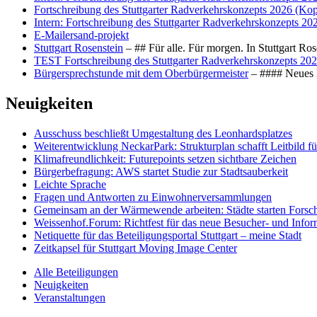
Fortschreibung des Stuttgarter Radverkehrskonzepts 2026 (Kop
Intern: Fortschreibung des Stuttgarter Radverkehrskonzepts 20
E-Mailersand-projekt
Stuttgart Rosenstein
– ## Für alle. Für morgen. In Stuttgart R
TEST Fortschreibung des Stuttgarter Radverkehrskonzepts 202
Bürgersprechstunde mit dem Oberbürgermeister
– #### Neues F
Neuigkeiten
Ausschuss beschließt Umgestaltung des Leonhards­platzes
Weiterentwicklung NeckarPark: Strukturplan schafft Leitbild für
Klimafreundlichkeit: Futurepoints setzen sichtbare Zeichen
Bürgerbefragung: AWS startet Studie zur Stadtsauberkeit
Leichte Sprache
Fragen und Antworten zu Einwohnerversammlungen
Gemeinsam an der Wärmewende arbeiten: Städte starten Fors
Weissenhof.Forum: Richtfest für das neue Besucher- und Info
Netiquette für das Beteiligungsportal Stuttgart – meine Stadt
Zeitkapsel für Stuttgart Moving Image Center
Alle Beteiligungen
Neuigkeiten
Veranstaltungen