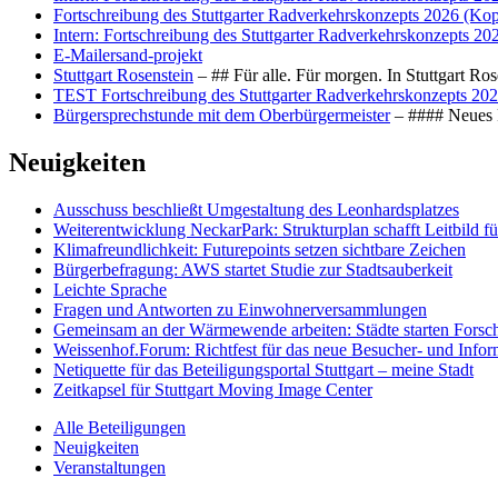
Fortschreibung des Stuttgarter Radverkehrskonzepts 2026 (Kop
Intern: Fortschreibung des Stuttgarter Radverkehrskonzepts 20
E-Mailersand-projekt
Stuttgart Rosenstein
– ## Für alle. Für morgen. In Stuttgart R
TEST Fortschreibung des Stuttgarter Radverkehrskonzepts 202
Bürgersprechstunde mit dem Oberbürgermeister
– #### Neues F
Neuigkeiten
Ausschuss beschließt Umgestaltung des Leonhards­platzes
Weiterentwicklung NeckarPark: Strukturplan schafft Leitbild für
Klimafreundlichkeit: Futurepoints setzen sichtbare Zeichen
Bürgerbefragung: AWS startet Studie zur Stadtsauberkeit
Leichte Sprache
Fragen und Antworten zu Einwohnerversammlungen
Gemeinsam an der Wärmewende arbeiten: Städte starten Fors
Weissenhof.Forum: Richtfest für das neue Besucher- und Info
Netiquette für das Beteiligungsportal Stuttgart – meine Stadt
Zeitkapsel für Stuttgart Moving Image Center
Alle Beteiligungen
Neuigkeiten
Veranstaltungen