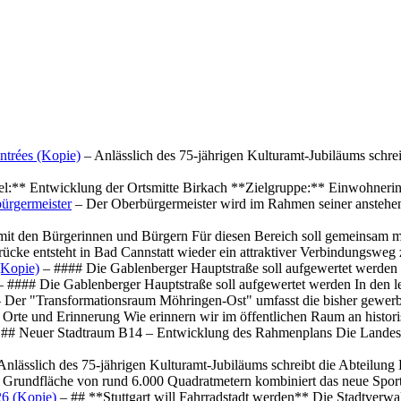
ntrées (Kopie)
– Anlässlich des 75-jährigen Kulturamt-Jubiläums schre
el:** Entwicklung der Ortsmitte Birkach **Zielgruppe:** Einwohner
ürgermeister
– Der Oberbürgermeister wird im Rahmen seiner anstehe
mit den Bürgerinnen und Bürgern Für diesen Bereich soll gemeinsam
cke entsteht in Bad Cannstatt wieder ein attraktiver Verbindungswe
(Kopie)
– #### Die Gablenberger Hauptstraße soll aufgewertet werde
 #### Die Gablenberger Hauptstraße soll aufgewertet werden In den
 Der "Transformationsraum Möhringen-Ost" umfasst die bisher gewerb
Orte und Erinnerung Wie erinnern wir im öffentlichen Raum an histo
## Neuer Stadtraum B14 – Entwicklung des Rahmenplans Die Landesha
Anlässlich des 75-jährigen Kulturamt-Jubiläums schreibt die Abteilun
 Grundfläche von rund 6.000 Quadratmetern kombiniert das neue Spo
26 (Kopie)
– ## **Stuttgart will Fahrradstadt werden** Die Stadtverwalt