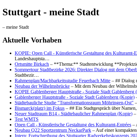
Stuttgart - meine Stadt
– meine Stadt
Aktuelle Vorhaben
KOPIE: Open Call - Künstlerische Gestaltung des Kulturamt-E
Landeshauptsta…
Ortsmitte Birkach
– **Thema:** Stadtentwicklung **Projektzi
Sommertour Stadtbezirke 2026: Direkter Dialog mit dem Oberb
Stadtbezir…
Rahmenplan/Machbarkeitsstudie Feuerbach Mitte
– ## Dialog 
Neubau der Wilhelmsbrücke
– Mit dem Neubau der Wilhelmsbrü
KOPIE Gablenberger Hauptstraße - Soziale Stadt Gablenberg 
Gablenberger Hauptstraße - Soziale Stadt Gablenberg (Kopie)
–
Städtebauliche Studie "Transformationsraum Möhringen-Ost"
–
Bismarck(platz) im Fokus
– ## Ein Stadtgespräch über Namen, 
Neuer Stadtraum B14 - Städtebaulicher Rahmenplan (Kopie)
– 
Test WMTS
Open Call - Künstlerische Gestaltung des Kulturamt-Entrées
– 
Neubau Q22 Sportzentrum NeckarPark
– Auf einer kompakten
Intern: Fortschreibung des Stuttgarter Radverkehrskonzepts 20