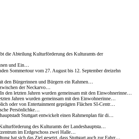
ibt die Abteilung Kulturförderung des Kulturamts der
innen und Ein…
nden Sommertour vom 27. August bis 12. September dreizehn
 mit den Bürgerinnen und Bürgern ein Rahmen…
g zwischen der Neckarvo…
n In den letzten Jahren wurden gemeinsam mit den Einwohnerinne…
 letzten Jahren wurden gemeinsam mit den Einwohnerinne…
lich oder von Entertainment geprägten Flächen SI-Centr…
rische Persönlichke…
uptstadt Stuttgart entwickelt einen Rahmenplan für di…
g Kulturförderung des Kulturamts der Landeshauptsta…
rtzentrum im Erdgeschoss zwei Halle…
ung hat sich das Ziel gesetzt, dass Stuttgart auch zur Fahrr…