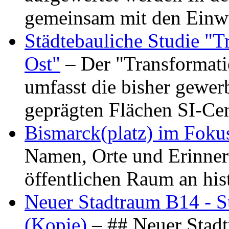
gemeinsam mit den Ein
Städtebauliche Studie "
Ost"
– Der "Transformat
umfasst die bisher gewer
geprägten Flächen SI-C
Bismarck(platz) im Foku
Namen, Orte und Erinner
öffentlichen Raum an hi
Neuer Stadtraum B14 - S
(Kopie)
– ## Neuer Stad