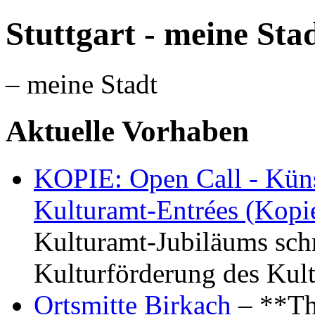
Stuttgart - meine Sta
– meine Stadt
Aktuelle Vorhaben
KOPIE: Open Call - Küns
Kulturamt-Entrées (Kopi
Kulturamt-Jubiläums schr
Kulturförderung des Kul
Ortsmitte Birkach
– **Th