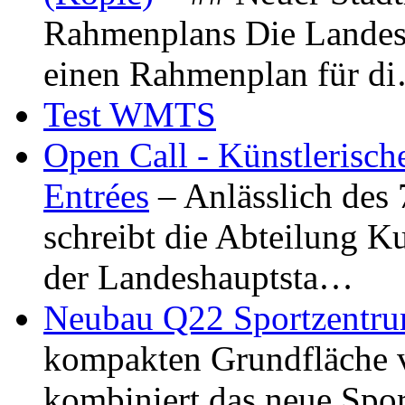
Rahmenplans Die Landesha
einen Rahmenplan für d
Test WMTS
Open Call - Künstlerisch
Entrées
– Anlässlich des
schreibt die Abteilung K
der Landeshauptsta…
Neubau Q22 Sportzentru
kompakten Grundfläche 
kombiniert das neue Spo