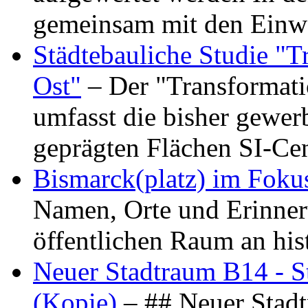
gemeinsam mit den Ein
Städtebauliche Studie "
Ost"
– Der "Transformat
umfasst die bisher gewer
geprägten Flächen SI-C
Bismarck(platz) im Foku
Namen, Orte und Erinner
öffentlichen Raum an hi
Neuer Stadtraum B14 - S
(Kopie)
– ## Neuer Stad