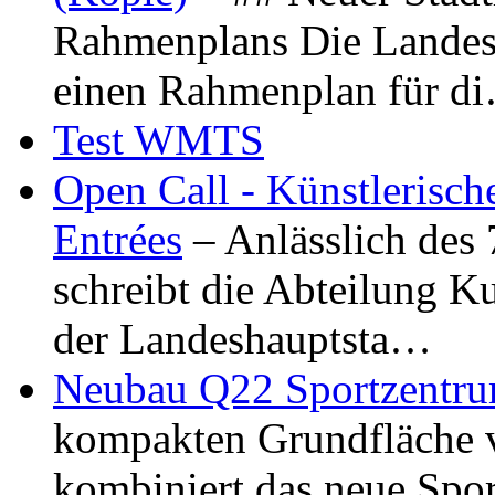
Rahmenplans Die Landesha
einen Rahmenplan für d
Test WMTS
Open Call - Künstlerisch
Entrées
– Anlässlich des
schreibt die Abteilung K
der Landeshauptsta…
Neubau Q22 Sportzentru
kompakten Grundfläche 
kombiniert das neue Spo