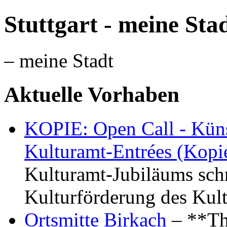
Stuttgart - meine Sta
– meine Stadt
Aktuelle Vorhaben
KOPIE: Open Call - Küns
Kulturamt-Entrées (Kopi
Kulturamt-Jubiläums schr
Kulturförderung des Kul
Ortsmitte Birkach
– **Th