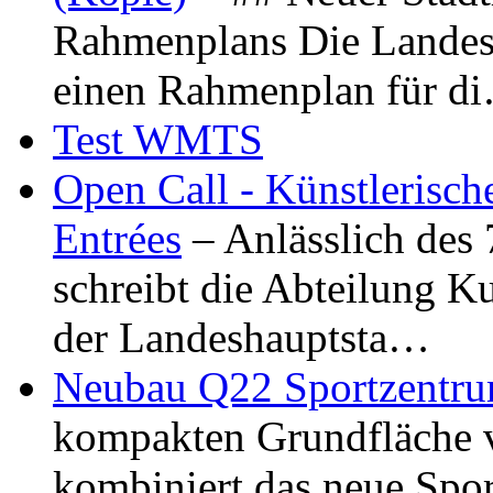
Rahmenplans Die Landesha
einen Rahmenplan für d
Test WMTS
Open Call - Künstlerisch
Entrées
– Anlässlich des
schreibt die Abteilung K
der Landeshauptsta…
Neubau Q22 Sportzentru
kompakten Grundfläche 
kombiniert das neue Spo