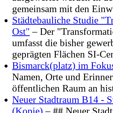
gemeinsam mit den Ein
Städtebauliche Studie "
Ost"
– Der "Transformat
umfasst die bisher gewer
geprägten Flächen SI-C
Bismarck(platz) im Foku
Namen, Orte und Erinner
öffentlichen Raum an hi
Neuer Stadtraum B14 - S
(Kopie)
– ## Neuer Stad