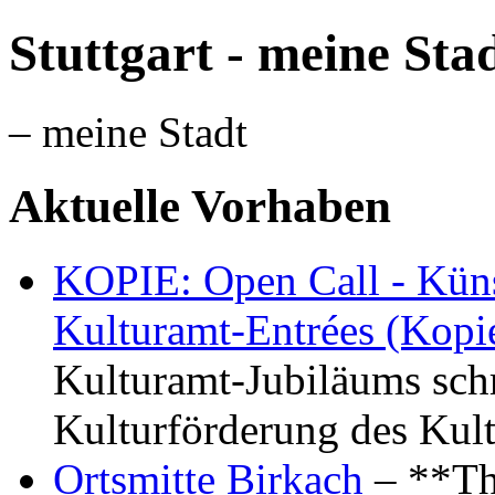
Stuttgart - meine Sta
– meine Stadt
Aktuelle Vorhaben
KOPIE: Open Call - Küns
Kulturamt-Entrées (Kopi
Kulturamt-Jubiläums schr
Kulturförderung des Kul
Ortsmitte Birkach
– **Th